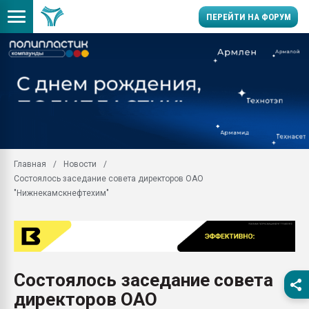
ПЕРЕЙТИ НА ФОРУМ
Продажа готового бизн
производство SPC лам
цикла
29.07.2026 ФРП помог 
заводу пластмасс" зах
ППЭ
Главная
Новости
Помощь в подборе мат
Состоялось заседание совета директоров ОАО
Вакуум-формовочные 
"Нижнекамскнефтехим"
ближайшее подмосковье
Подмосковье, Москва
28.07.2026 Автоматиза
первый план в перераб
пластмасс
Состоялось заседание совета
28.07.2026 "Техноникол
директоров ОАО
ситуацией на строител