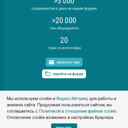
>3 000
специалистов в день на нашем форуме
>20 000
тем обсуждается
20
стран со всего мира
написать нам
перейти на форум
Мы используем cookie и
Яндекс.Метрику
для работы и
ПластЭксперт © 2006. Все права защищены
анализа сайта. Продолжая пользоваться сайтом, вы
Разрешается копирование материалов сайта с обязательной
ссылкой на www.e-plastic.ru
соглашаетесь с
Политикой в отношении файлов cookie
.
Отключение cookie возможно в настройках браузера.
Разработка сайта