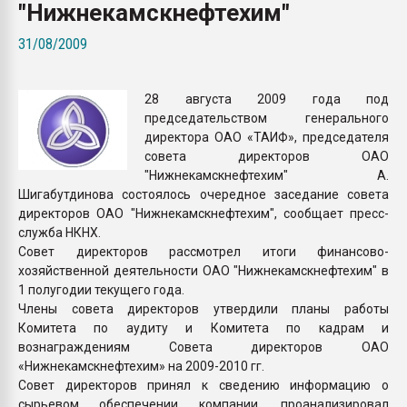
"Нижнекамскнефтехим"
Всё, что касается выду
бутылок
31/08/2009
ПЕРЕЙТИ НА 
28 августа 2009 года под
председательством генерального
директора ОАО «ТАИФ», председателя
совета директоров ОАО
"Нижнекамскнефтехим" А.
Шигабутдинова состоялось очередное заседание совета
директоров ОАО "Нижнекамскнефтехим", сообщает пресс-
служба НКНХ.
Совет директоров рассмотрел итоги финансово-
хозяйственной деятельности ОАО "Нижнекамскнефтехим" в
1 полугодии текущего года.
Члены совета директоров утвердили планы работы
Комитета по аудиту и Комитета по кадрам и
вознаграждениям Совета директоров ОАО
«Нижнекамскнефтехим» на 2009-2010 гг.
Совет директоров принял к сведению информацию о
сырьевом обеспечении компании, проанализировал