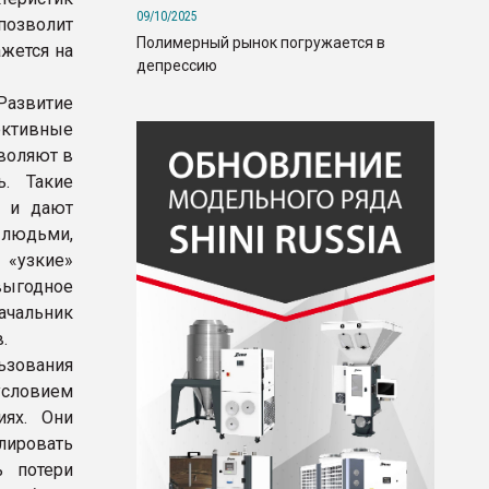
09/10/2025
 позволит
Полимерный рынок погружается в
жется на
депрессию
Развитие
ективные
зволяют в
. Такие
и и дают
 людьми,
 «узкие»
выгодное
ачальник
.
зования
условием
иях. Они
лировать
ь потери