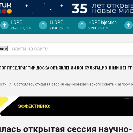
LDPE
LLDPE
HDPE injection
2490
27,71%
2150
26,05%
2190
25,11%
еса -
ината полного
"Ижевскому
ватить рынок
ЛОГ ПРЕДПРИЯТИЙ
ДОСКА ОБЪЯВЛЕНИЙ
КОНСУЛЬТАЦИОННЫЙ ЦЕНТР
ериала
машины:
ости
Состоялась открытая сессия научно-технического совета «Газпром
, с.-в.
ция выходит на
отке
ь" довольна
лась открытая сессия научно-
ьном рынке