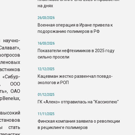
на днях
26/03/2026
Военная операция в Иране привела к
подорожанию полимеров в РФ
 научно-
16/03/2026
алават»,
Показатели нефтехимиков в 2025 году
вопросов
сильно просели
иленовых
астников
12/12/2025
Кацевман жестко развенчал псевдо-
 «Сибур-
экологов и РОП
з», ООО
ть», ОАО
01/12/2025
Benelux,
ГК «Алеко» отправилась на "Кассиопею"
 высокий
11/11/2025
становов
Финская компания заявила о революции
ы стать
в рециклинге полимеров
теристик