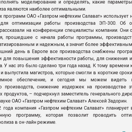
ыполнять моделирование и определять, какие параметр
иза являются наиболее оптимальными.
их программ ОАО «Газпром нефтехим Салават» использует 
для оптимизации работы производства ЭП-300. Об 
рассказали на конференции специалисты компании. Они о
я, прошедшее с начала работы программы, производст
атизированным и надежным, а значит более эффективным
яшний день в Европе все производства снабжены прог
 для повышения эффективности работы, для снижения 
. У нас это было сделано три года назад. К тому времени
 и выпустила магистров, которые смогли в короткие срок
аммное обеспечение, и сегодня мы можем видеть 
ю производств, снижение издержек на производстве э
 продуктов, – подчеркнул заместитель генерального дире
науке ОАО «Газпром нефтехим Салават» Алексей Задорин.
 года компания «Газпром нефтехим Салават» планирует 
нную программу, которая позволит проводить опти
ролиза в он-лайн режиме.