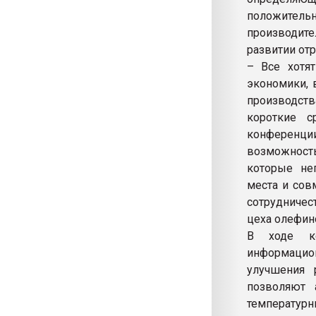
положительн
производите
развитии отр
– Все хотя
экономики, 
производств
короткие с
конференци
возможност
которые неп
места и сов
сотрудничес
цеха олефин
В ходе ко
информацион
улучшения 
позволяют 
температур