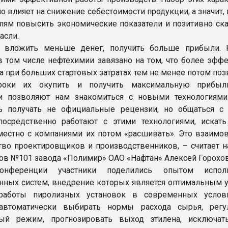
о влияет на снижение себестоимости продукции, а значит,
лям повысить экономические показатели и позитивно ска
асли.
т вложить меньше денег, получить больше прибыли. 
в том числе нефтехимии завязано на том, что более эфф
а при больших стартовых затратах тем не менее потом по
роки их окупить и получить максимальную прибыль
и позволяют нам знакомиться с новыми технологиям
ь получать не официальные рецензии, но общаться с
осредственно работают с этими технологиями, искать
местно с компаниями их потом «расшивать». Это взаимо
тво проектировщиков и производственников, – считает н
ов №101 завода «Полимир» ОАО «Нафтан» Алексей Горохов
нференции участники поделились опытом исполь
ных систем, внедрение которых является оптимальным 
работы пиролизных установок в современных услов
автоматически выбирать нормы расхода сырья, регу
ный режим, прогнозировать выход этилена, исключат