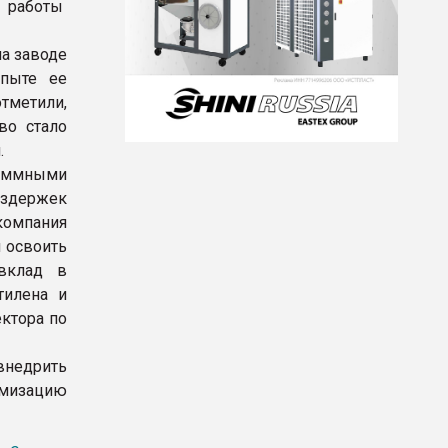
ы работы
на заводе
опыте ее
тметили,
во стало
.
раммными
издержек
 компания
и освоить
вклад в
тилена и
ктора по
внедрить
мизацию