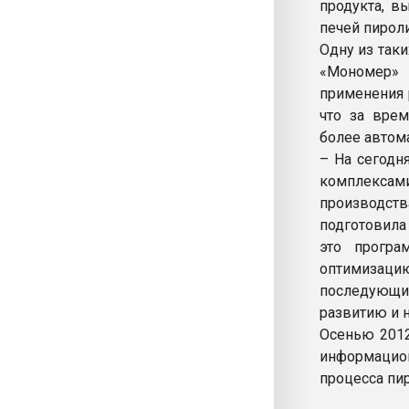
продукта, в
печей пирол
Одну из так
«Мономер» 
применения 
что за врем
более автом
– На сегодн
комплексами
производства
подготовила
это прогр
оптимизаци
последующих
развитию и 
Осенью 2012
информацио
процесса пи