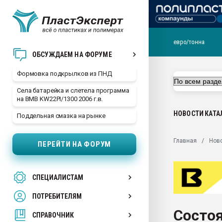
евро/тонна
Продажа готового бизн
ОБСУЖДАЕМ НА ФОРУМЕ
производство SPC лам
цикла
Формовка подкрылков из ПНД
29.07.2026 ФРП помог 
Села батарейка и слетела программа
заводу пластмасс" зах
на BMB KW22PI/1300 2006 г.в.
ППЭ
НОВОСТИ
КАТА
Поддельная смазка на рынке
Помощь в подборе мат
Вакуум-формовочные 
Главная
Нов
ПЕРЕЙТИ НА ФОРУМ
ближайшее подмосковье
Подмосковье, Москва
28.07.2026 Автоматиза
СПЕЦИАЛИСТАМ
первый план в перераб
пластмасс
ПОТРЕБИТЕЛЯМ
28.07.2026 "Техноникол
Состоя
ситуацией на строител
СПРАВОЧНИК