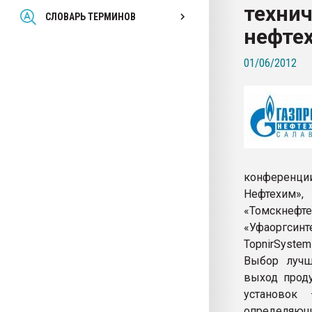
технич
Всё, что касается выду
СЛОВАРЬ ТЕРМИНОВ
бутылок
нефте
01/06/2012
ПЕРЕЙТИ НА 
конференци
Нефтехим»
«Томскнефт
«Уфаоргсинт
TopnirSyste
Выбор лучш
выход проду
установок
определяющи