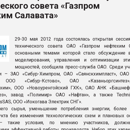
еского совета «Газпром
ва ПЭТ
хим Салавата»
ФОРУМ
29-30 мая 2012 года состоялась открытая сессия
технического совета ОАО «Газпром нефтехим С
основными темами которой стало обсуждение 
моделирования, управления и оптимизации эт
мощностей, сообщила пресс-служба ОАО. Среди уч
и – ЗАО «Сибур-Химпром, ОАО «Саянскхимпласт», ОАО
, ООО «Сибур-Кстово», ОАО «Казаньоргсинте
ехим», ООО «Новоуренгойский ГХК», ОАО АНК «Башнеф
ез», завод «Полимир» ОАО «Нафтан», а также Technip
msSAS, ООО «Иокогава Электрик СНГ».
его сырья, уменьшение потребления энергии, более
кта без изменения технологических схем и плановых о
 – такие условия, по мнению участников, должн
ми эффективной работы производств. Набор этих харак