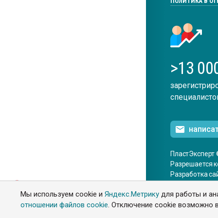
ПОЛИТИКА В О
>13 00
зарегистрир
специалисто
написа
ПластЭксперт 
Разрешается к
Разработка са
ENG
Мы используем cookie и
Яндекс.Метрику
для работы и ан
отношении файлов cookie
. Отключение cookie возможно в