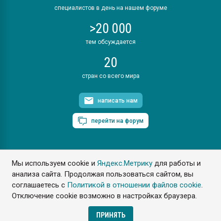
специалистов в день на нашем форуме
>20 000
тем обсуждается
20
стран со всего мира
написать нам
перейти на форум
Мы используем cookie и
Яндекс.Метрику
для работы и
ПластЭксперт © 2006. Все права защищены
анализа сайта. Продолжая пользоваться сайтом, вы
Разрешается копирование материалов сайта с обязательной
ссылкой на www.e-plastic.ru
соглашаетесь с
Политикой в отношении файлов cookie
.
Отключение cookie возможно в настройках браузера.
Разработка сайта
ПРИНЯТЬ