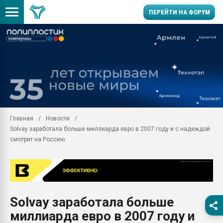
ПЕРЕЙТИ НА ФОРУМ
Продажа готового бизн
производство SPC лам
цикла
29.07.2026 ФРП помог 
заводу пластмасс" зах
ППЭ
Главная
Новости
Помощь в подборе мат
Solvay заработала больше миллиарда евро в 2007 году и с надеждой
Вакуум-формовочные 
смотрит на Россию
ближайшее подмосковье
Подмосковье, Москва
28.07.2026 Автоматиза
первый план в перераб
пластмасс
Solvay заработала больше
28.07.2026 "Техноникол
миллиарда евро в 2007 году и
ситуацией на строител