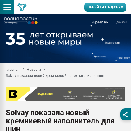
ПЕРЕЙТИ НА ФОРУМ
11.09.2020 Нанотрубки
универсальны, что рос
умельцы изготовили м
колонок полностью из 
Продажа готового бизн
производство SPC лам
цикла
Главная
Новости
Solvay показала новый кремниевый наполнитель для шин
29.07.2026 ФРП помог 
заводу пластмасс" зах
ППЭ
Помощь в подборе мат
Вакуум-формовочные 
Solvay показала новый
ближайшее подмосковье
Подмосковье, Москва
кремниевый наполнитель для
28.07.2026 Автоматиза
шин
первый план в перераб