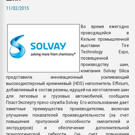
пластмасс
11/02/2015
28.07.2026 "Техноникол
ситуацией на строител
Во время ежегодно
проводящейся в
ПЕРЕЙТИ НА 
Кельне промышленной
выставки Tire
Technology Expo,
посвященной
производству шин,
компания Solvay Silica
представила инновационный усиливающий
высокодисперсный кремниевый (HDS) наполнитель Efficium,
добавляемый в состав резины, идущей на изготовление шин
для легковых и грузовых автомобилей, сообщила
ПластЭксперту пресс-служба Solvay. Его использование дает
заметные преимущества производителям, включая
улучшение показателей производительности (за счет
повышения пропускной способности смесителей и
экструдеров) и обеспечение дополнительной
технологической гибкости (за счет повышения