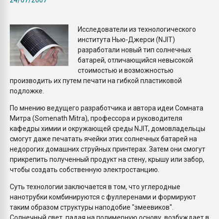
Всё, что касается выду
бутылок
Исследователи из технологического
института Нью-Джерси (NJIT)
ПЕРЕЙТИ НА 
разработали новый тип солнечных
батарей, отличающийся невысокой
стоимостью и возможностью
производить их путем печати на гибкой пластиковой
подложке.
По мнению ведущего разработчика и автора идеи Сомната
Митра (Somenath Mitra), профессора и руководителя
кафедры химии и окружающей среды NJIT, домовладельцы
смогут даже печатать ячейки этих солнечных батарей на
недорогих домашних струйных принтерах. Затем они смогут
прикрепить полученный продукт на стену, крышу или забор,
чтобы создать собственную электростанцию.
Суть технологии заключается в том, что углеродные
нанотрубки комбинируются с фуллеренами и формируют
таким образом структуры наподобие "змеевиков".
Солнечный свет, падая на полимерную основу, возбуждает в