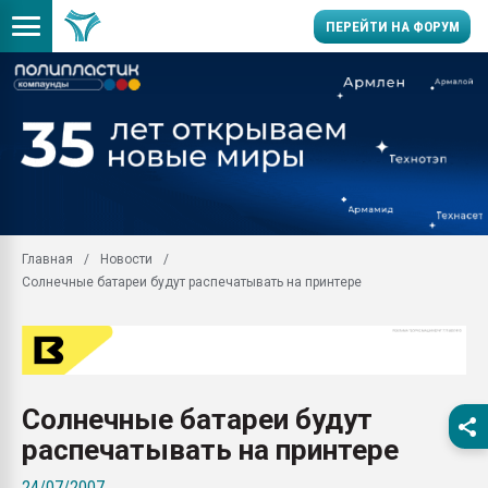
ПЕРЕЙТИ НА ФОРУМ
Продажа готового бизн
производство SPC лам
цикла
29.07.2026 ФРП помог 
заводу пластмасс" зах
ППЭ
Главная
Новости
Помощь в подборе мат
Солнечные батареи будут распечатывать на принтере
Вакуум-формовочные 
ближайшее подмосковье
Подмосковье, Москва
28.07.2026 Автоматиза
первый план в перераб
Солнечные батареи будут
пластмасс
распечатывать на принтере
28.07.2026 "Техноникол
ситуацией на строител
24/07/2007