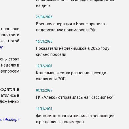
на днях
26/03/2026
Военная операция в Иране привела к
планерке
подорожанию полимеров в РФ
анятости
ые в этой
16/03/2026
ay
.
Показатели нефтехимиков в 2025 году
сильно просели
ень стоят
ю неделю в
12/12/2025
о вопросам
Кацевман жестко развенчал псевдо-
экологов и РОП
ходятся в
01/12/2025
ратились в
ГК «Алеко» отправилась на "Кассиопею"
едложенных
11/11/2025
Финская компания заявила о революции
стЭксперт
в рециклинге полимеров