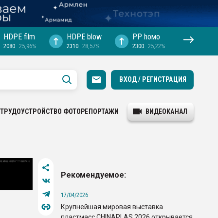
HDPE film
HDPE blow
PP hомо
2080
25,96%
2310
28,57%
2300
25,22%
ВХОД / РЕГИСТРАЦИЯ
ТРУДОУСТРОЙСТВО
ФОТОРЕПОРТАЖИ
ВИДЕОКАНАЛ
Рекомендуемое:
17/04/2026
Крупнейшая мировая выставка
пластмасс CHINAPLAS 2026 открывается