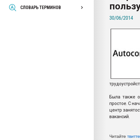
польз
Всё, что касается выду
СЛОВАРЬ ТЕРМИНОВ
бутылок
30/06/2014
ПЕРЕЙТИ НА 
трудоустройст
Была также о
простое. С на
центр занятос
вакансий.
Читайте
твитт