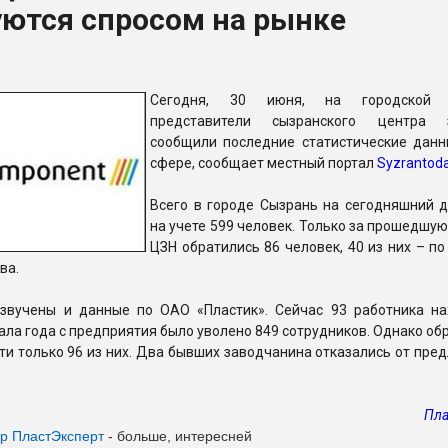
уются спросом на рынке
ва ПЭТ
ФОРУМ
Сегодня, 30 июня, на городской 
представители сызранского центра з
сообщили последние статистические данн
сфере, сообщает местный портал
Syzrantod
Всего в городе Сызрань на сегодняшний д
на учете 599 человек. Только за прошедшу
ЦЗН обратились 86 человек, 40 из них – п
ва.
звучены и данные по ОАО «Пластик». Сейчас 93 работника на
чала года с предприятия было уволено 849 сотрудников. Однако об
ти только 96 из них. Два бывших заводчанина отказались от пр
Пла
ер Пласт
Эксперт
- больше, интересней