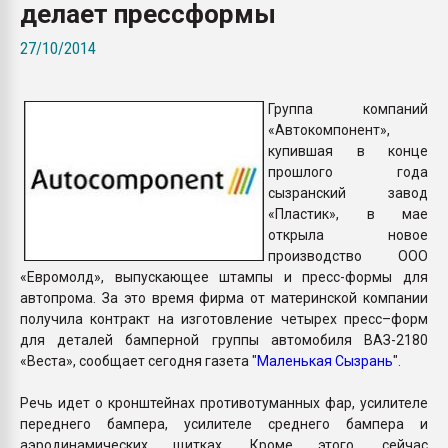
делает прессформы
Armaloy PC/ABS-1IM че
27/10/2014
ПЕРЕЙТИ НА 
Группа компаний
«Автокомпонент»,
купившая в конце
прошлого года
сызранский завод
«Пластик», в мае
открыла новое
производство ООО
«Евромолд», выпускающее штампы и пресс-формы для
автопрома. За это время фирма от материнской компании
получила контракт на изготовление четырех пресс–форм
для деталей бамперной группы автомобиля ВАЗ-2180
«Веста», сообщает сегодня газета "
Маленькая Сызрань
".
Речь идет о кронштейнах противотуманных фар, усилителе
переднего бампера, усилителе среднего бампера и
аэродинамических щитках. Кроме этого, сейчас