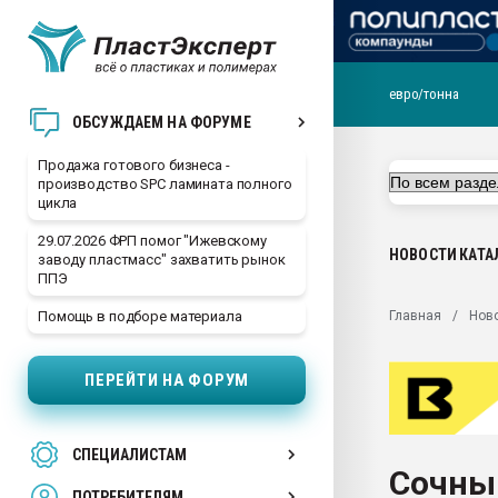
евро/тонна
28.07.2026 Автоматиза
ОБСУЖДАЕМ НА ФОРУМЕ
первый план в перераб
пластмасс
Продажа готового бизнеса -
производство SPC ламината полного
28.07.2026 "Техноникол
цикла
ситуацией на строител
29.07.2026 ФРП помог "Ижевскому
Всё, что касается выду
НОВОСТИ
КАТА
заводу пластмасс" захватить рынок
бутылок
ППЭ
Материал поверхности 
Главная
Нов
Помощь в подборе материала
вакуумного формовани
Продам отходы Компо
ПЕРЕЙТИ НА ФОРУМ
поликарбоната и АБС-п
Armaloy PC/ABS-1IM че
26.07.2022 "Сибирский т
СПЕЦИАЛИСТАМ
намного дороже
Сочны
ПОТРЕБИТЕЛЯМ
Профильная литератур