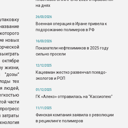
на днях
26/03/2026
 упаковку
Военная операция в Иране привела к
азвание
подорожанию полимеров в РФ
которого
ние новых
16/03/2026
орческой
Показатели нефтехимиков в 2025 году
выиграть
сильно просели
в октябре
12/12/2025
зу жизни,
Кацевман жестко развенчал псевдо-
й "дозы"
экологов и РОП
лоды тех
ля людей,
01/12/2025
егкостью
ГК «Алеко» отправилась на "Кассиопею"
ой части
11/11/2025
прогресс
Финская компания заявила о революции
 затраты
в рециклинге полимеров
хнология