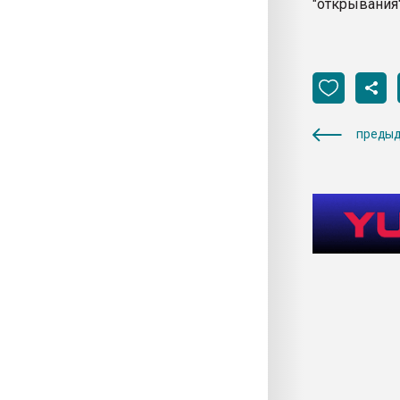
"открывания
предыд