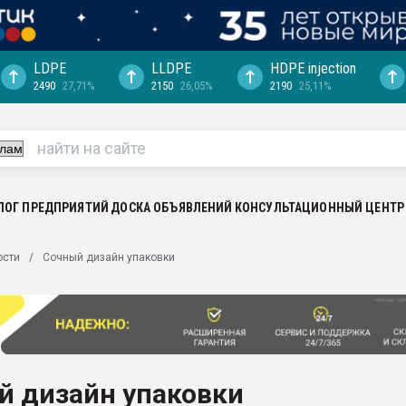
LDPE
LLDPE
HDPE injection
2490
27,71%
2150
26,05%
2190
25,11%
ция выходит на
отке
ь" довольна
ьном рынке
ва ПЭТ
ЛОГ ПРЕДПРИЯТИЙ
ДОСКА ОБЪЯВЛЕНИЙ
КОНСУЛЬТАЦИОННЫЙ ЦЕНТР
пуансона для
ости
Сочный дизайн упаковки
я
зиция
ластика
рный цвет
итан" стал
й дизайн упаковки
а. Продажа,