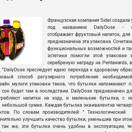
Французская компания Sidel создала
ФОРУМ
под названием DailyDose - н
отображает фруктовый напиток, для 
предназначена эта упаковка. Сочета
функциональных возможностей и тв
эстетики помогли этой упаковке 
серебреную награду на Pentawards, 
. "DailyDose преследует идею перехода к здоровому обра
новый способ регулярного потребления необходимо
зайн мульти упаковки таков, что бутылки напоминают п
й сок будет там в последствии. DailyDose предназначен д
требляют напитки на ходу, и маленькие бутылки, с л
в небольшой сумке. Каждая бутылка эквивалентна четверт
ктов. По словам производителей: " Технологический 
ачительно улучшить качество бутылки, уменьшив при этом
 так же, эти бутылки очень удобны в эксплуатации, те