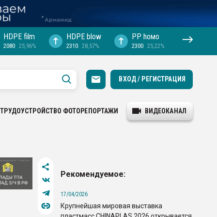
HDPE film
HDPE blow
PP hомо
2080
25,96%
2310
28,57%
2300
25,22%
ВХОД / РЕГИСТРАЦИЯ
ТРУДОУСТРОЙСТВО
ФОТОРЕПОРТАЖИ
ВИДЕОКАНАЛ
Рекомендуемое:
17/04/2026
Крупнейшая мировая выставка
пластмасс CHINAPLAS 2026 открывается