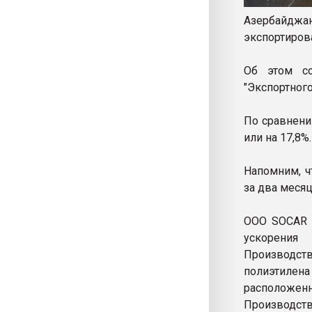
Азербайдж
экспортиров
Об этом с
"Экспортног
По сравнени
или на 17,8%.
Напомним, ч
за два месяц
ООО SOCAR 
ускорения
Производст
полиэтилена
расположенн
Производств