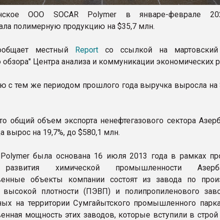
анское ООО SOCAR Polymer в январе-феврале 20
ала полимерную продукцию на $35,7 млн.
ообщает местный
Report
со ссылкой на мартовский
о обзора" Центра анализа и коммуникации экономических 
ю с тем же периодом прошлого года выручка выросла на $
то общий объем экспорта ненефтегазового сектора Азер
а вырос на 19,7%, до $580,1 млн.
Polymer была основана 16 июля 2013 года в рамках п
 развития химической промышленности Азерба
венные объекты компании состоят из завода по прои
 высокой плотности (ПЭВП) и полипропиленового заво
ых на территории Сумгайытского промышленного парка
енная мощность этих заводов, которые вступили в строй 