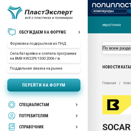
евро/тонна
Продажа готового бизн
ОБСУЖДАЕМ НА ФОРУМЕ
производство SPC лам
цикла
Формовка подкрылков из ПНД
29.07.2026 ФРП помог 
Села батарейка и слетела программа
заводу пластмасс" зах
на BMB KW22PI/1300 2006 г.в.
ППЭ
НОВОСТИ
КАТА
Поддельная смазка на рынке
Помощь в подборе мат
Вакуум-формовочные 
Главная
Нов
ПЕРЕЙТИ НА ФОРУМ
ближайшее подмосковье
Подмосковье, Москва
28.07.2026 Автоматиза
СПЕЦИАЛИСТАМ
первый план в перераб
пластмасс
ПОТРЕБИТЕЛЯМ
28.07.2026 "Техноникол
SOCAR 
ситуацией на строител
СПРАВОЧНИК