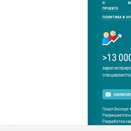
О
К
ПРОЕКТЕ
ПОЛИТИКА В О
>13 00
зарегистрир
специалисто
написа
ПластЭксперт 
Разрешается к
Разработка са
ENG