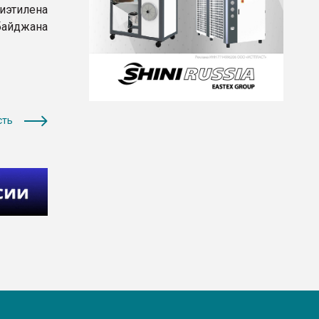
лиэтилена
байджана
сть