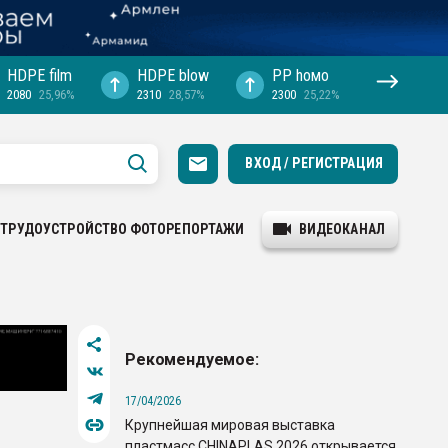
HDPE film
HDPE blow
PP hомо
2080
25,96%
2310
28,57%
2300
25,22%
ВХОД / РЕГИСТРАЦИЯ
ТРУДОУСТРОЙСТВО
ФОТОРЕПОРТАЖИ
ВИДЕОКАНАЛ
Рекомендуемое:
17/04/2026
Крупнейшая мировая выставка
пластмасс CHINAPLAS 2026 открывается