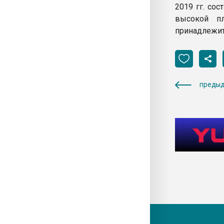
2019 гг. сос
высокой пл
принадлежит
предыд