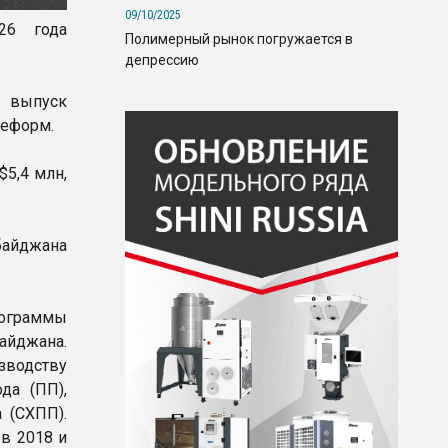
09/10/2025
26 года
Полимерный рынок погружается в
депрессию
 выпуск
реформ.
5,4 млн,
байджана
рограммы
йджана.
зводству
да (ПП),
 (СХПП).
в 2018 и