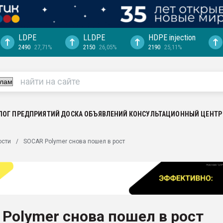
LDPE
LLDPE
HDPE injection
2490
27,71%
2150
26,05%
2190
25,11%
еса -
ината полного
"Ижевскому
ватить рынок
ЛОГ ПРЕДПРИЯТИЙ
ДОСКА ОБЪЯВЛЕНИЙ
КОНСУЛЬТАЦИОННЫЙ ЦЕНТР
ериала
машины:
ости
SOCAR Polymer снова пошел в рост
, с.-в.
ция выходит на
отке
ь" довольна
Polymer снова пошел в рост
ьном рынке