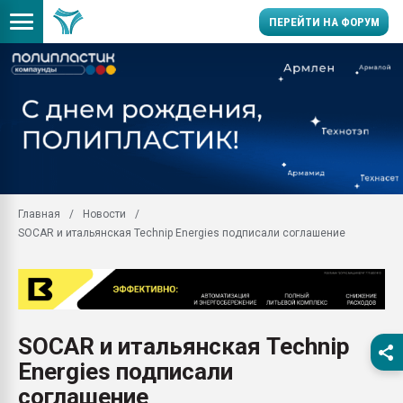
ПЕРЕЙТИ НА ФОРУМ
28.07.2026 Автоматиза
первый план в перераб
пластмасс
28.07.2026 "Техноникол
ситуацией на строител
Всё, что касается выду
Главная
Новости
бутылок
SOCAR и итальянская Technip Energies подписали соглашение
Материал поверхности 
вакуумного формовани
Продам отходы Компо
поликарбоната и АБС-п
Armaloy PC/ABS-1IM че
SOCAR и итальянская Technip
26.07.2022 "Сибирский т
Energies подписали
намного дороже
соглашение
Профильная литератур