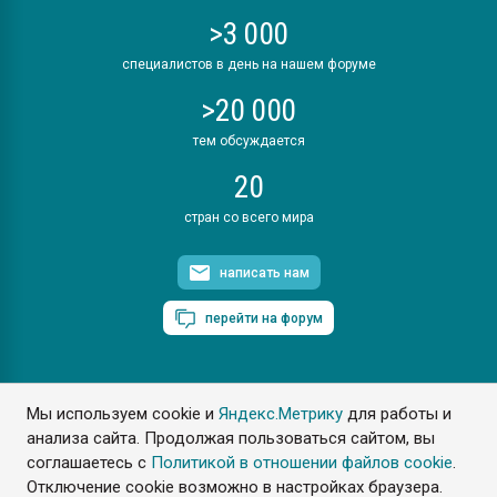
>3 000
специалистов в день на нашем форуме
>20 000
тем обсуждается
20
стран со всего мира
написать нам
перейти на форум
Мы используем cookie и
Яндекс.Метрику
для работы и
ПластЭксперт © 2006. Все права защищены
анализа сайта. Продолжая пользоваться сайтом, вы
Разрешается копирование материалов сайта с обязательной
ссылкой на www.e-plastic.ru
соглашаетесь с
Политикой в отношении файлов cookie
.
Отключение cookie возможно в настройках браузера.
Разработка сайта