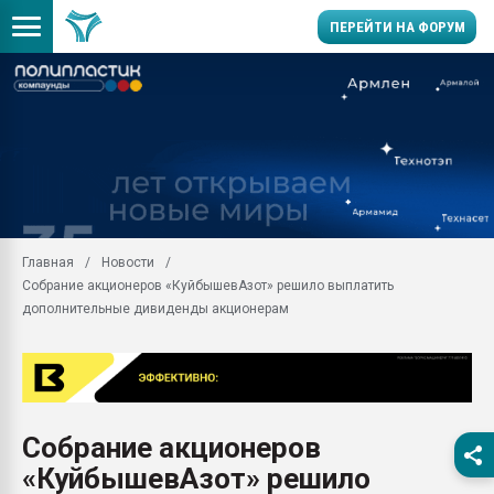
ПЕРЕЙТИ НА ФОРУМ
Вакуум-формовочные 
ближайшее подмосковье
Подмосковье, Москва
28.07.2026 Автоматиза
первый план в перераб
пластмасс
Главная
Новости
28.07.2026 "Техноникол
Собрание акционеров «КуйбышевАзот» решило выплатить
ситуацией на строител
дополнительные дивиденды акционерам
Всё, что касается выду
бутылок
Материал поверхности 
вакуумного формовани
Продам отходы Компо
Собрание акционеров
поликарбоната и АБС-п
«КуйбышевАзот» решило
Armaloy PC/ABS-1IM че