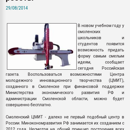
Armaloy PC/ABS-1IM че
29/08/2014
ПЕРЕЙТИ НА 
В новом учебном году у
смоленских
школьников и
студентов появится
возможность придать
форму самым смелым
идеям, сообщает
сегодня Российская
газета. Воспользоваться возможностями Центра
молодежного инновационного творчества (ЦМИТ),
созданного в Смоленске при финансовой поддержке
Министерства экономического развития РФ и
администрации Смоленской области, можно будет
совершенно бесплатно.
Смоленский ЦМИТ - далеко не первый подобный центр в
России. Минэкономразвития РФ занимается их созданием с
2012 года. Несмотря на общий принцип построения всех