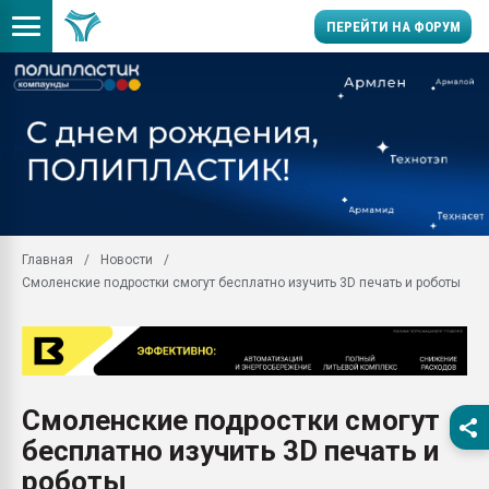
ПЕРЕЙТИ НА ФОРУМ
Помощь в подборе мат
Вакуум-формовочные 
ближайшее подмосковье
Подмосковье, Москва
28.07.2026 Автоматиза
первый план в перераб
Главная
Новости
пластмасс
Смоленские подростки смогут бесплатно изучить 3D печать и роботы
28.07.2026 "Техноникол
ситуацией на строител
Всё, что касается выду
бутылок
Смоленские подростки смогут
Материал поверхности 
вакуумного формовани
бесплатно изучить 3D печать и
Продам отходы Компо
роботы
поликарбоната и АБС-п