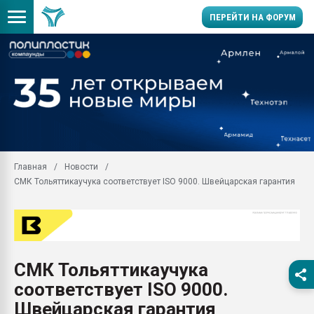
ПЕРЕЙТИ НА ФОРУМ
28.07.2026 Автоматиза
первый план в перераб
пластмасс
28.07.2026 "Техноникол
ситуацией на строител
Всё, что касается выду
Главная
Новости
бутылок
СМК Тольяттикаучука соответствует ISO 9000. Швейцарская гарантия
Материал поверхности 
вакуумного формовани
Продам отходы Компо
поликарбоната и АБС-п
Armaloy PC/ABS-1IM че
СМК Тольяттикаучука
26.07.2022 "Сибирский т
соответствует ISO 9000.
намного дороже
Швейцарская гарантия
Профильная литератур