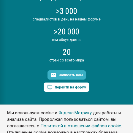
>3 000
специалистов в день на нашем форуме
>20 000
тем обсуждается
20
стран со всего мира
написать нам
перейти на форум
Мы используем cookie и
Яндекс.Метрику
для работы и
ПластЭксперт © 2006. Все права защищены
анализа сайта. Продолжая пользоваться сайтом, вы
Разрешается копирование материалов сайта с обязательной
ссылкой на www.e-plastic.ru
соглашаетесь с
Политикой в отношении файлов cookie
.
Отключение cookie возможно в настройках браузера.
Разработка сайта