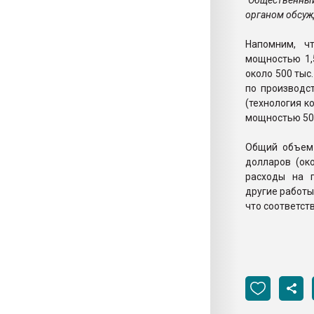
"Общественн
органом обсужд
Напомним, чт
мощностью 1,5
около 500 тыс.
по производс
(технология к
мощностью 500 
Общий объем 
долларов (ок
расходы на п
другие работы
что соответст