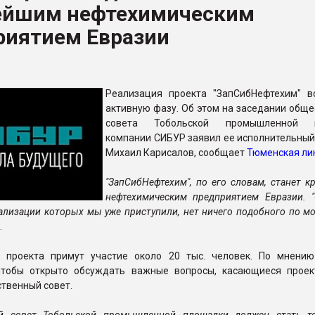
ейшим нефтехимическим
ва ПЭТ
риятием Евразии
ФОРУМ
Реализация проекта "ЗапСибНефтехим" в
активную фазу. Об этом на заседании обще
совета Тобольской промышленной 
компании СИБУР заявил ее исполнительный
Михаил Карисалов, сообщает
Тюменская ли
"ЗапСибНефтехим", по его словам, станет 
нефтехимическим предприятием Евразии. "
еализации которых мы уже приступили, нет ничего подобного по мо
.
 проекта примут участие около 20 тыс. человек. По мнени
чтобы открыто обсуждать важные вопросы, касающиеся проек
твенный совет.