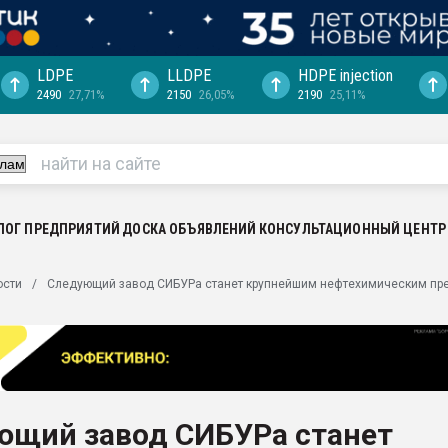
LDPE
LLDPE
HDPE injection
2490
27,71%
2150
26,05%
2190
25,11%
еса -
ината полного
"Ижевскому
ватить рынок
ЛОГ ПРЕДПРИЯТИЙ
ДОСКА ОБЪЯВЛЕНИЙ
КОНСУЛЬТАЦИОННЫЙ ЦЕНТР
ериала
машины:
ости
Следующий завод СИБУРа станет крупнейшим нефтехимическим пр
, с.-в.
ция выходит на
отке
ь" довольна
ющий завод СИБУРа станет
ьном рынке