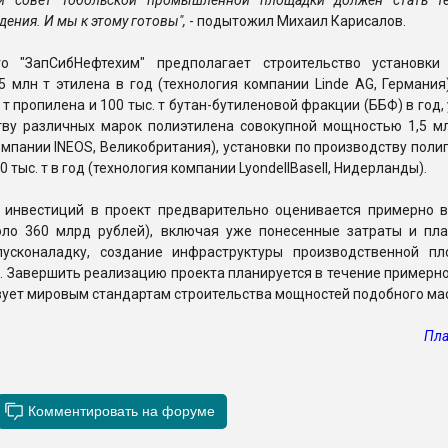
ый совет Тобольской промышленной площадки должен стать 
ения. И мы к этому готовы",
- подытожил Михаил Карисалов.
о "ЗапСибНефтехим" предполагает строительство установки
 млн т этилена в год (технология компании Linde AG, Германия
 т пропилена и 100 тыс. т бутан-бутиленовой фракции (ББФ) в год,
тву различных марок полиэтилена совокупной мощностью 1,5 мл
омпании INEOS, Великобритания), установки по производству пол
тыс. т в год (технология компании LyondellBasell, Нидерланды).
инвестиций в проект предварительно оценивается примерно в
оло 360 млрд рублей), включая уже понесенные затраты и пл
усконаладку, создание инфраструктуры производственной п
. Завершить реализацию проекта планируется в течение примерно 
вует мировым стандартам строительства мощностей подобного ма
Пла