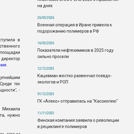
на днях
26/03/2026
Военная операция в Иране привела к
подорожанию полимеров в РФ
ступила в
16/03/2026
ственного
Показатели нефтехимиков в 2025 году
площадки
сильно просели
 директор
ния
.
12/12/2025
Кацевман жестко развенчал псевдо-
крупнейшим
экологов и РОП
Среди тех
щности",
-
01/12/2025
ГК «Алеко» отправилась на "Кассиопею"
ю Михаила
11/11/2025
та, нужно
Финская компания заявила о революции
в рециклинге полимеров