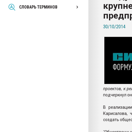
крупн
Всё, что касается выду
СЛОВАРЬ ТЕРМИНОВ
бутылок
предп
30/10/2014
ПЕРЕЙТИ НА 
проектов, к р
подчеркнул он
В реализации
Карисалова, 
создать общес