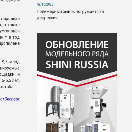
тем самым
09/10/2025
Полимерный рынок погружается в
депрессию
 пиролиза
), а также
 установок
н т в год
ипропилена
 9,5 млрд
анируемые
лощадки и
5-5,5 лет,
сштаба.
стЭксперт