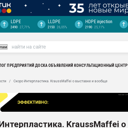
LDPE
LLDPE
HDPE injection
2490
27,71%
2150
26,05%
2190
25,11%
ция выходит на
отке
ь" довольна
ьном рынке
ва ПЭТ
ЛОГ ПРЕДПРИЯТИЙ
ДОСКА ОБЪЯВЛЕНИЙ
КОНСУЛЬТАЦИОННЫЙ ЦЕНТР
пуансона для
ости
Скоро Интерпластика. KraussMaffei о выставке и вообще
я
зиция
ластика
рный цвет
итан" стал
Интерпластика. KraussMaffei о
а. Продажа,