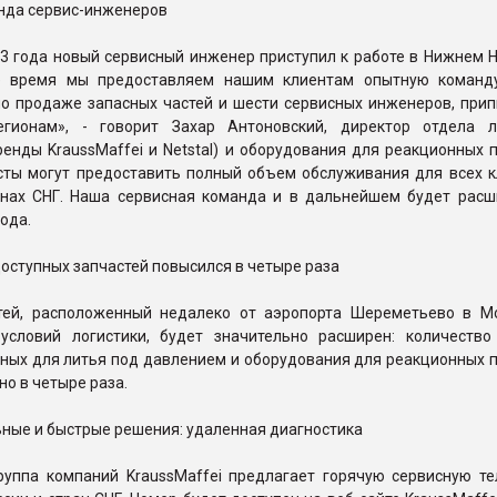
нда сервис-инженеров
3 года новый сервисный инженер приступил к работе в Нижнем Н
е время мы предоставляем нашим клиентам опытную команд
о продаже запасных частей и шести сервисных инженеров, прип
егионам», - говорит Захар Антоновский, директор отдела 
енды KraussMaffei и Netstal) и оборудования для реакционных 
сты могут предоставить полный объем обслуживания для всех к
анах СНГ. Наша сервисная команда и в дальнейшем будет расш
ода.
оступных запчастей повысился в четыре раза
тей, расположенный недалеко от аэропорта Шереметьево в М
условий логистики, будет значительно расширен: количество
пных для литья под давлением и оборудования для реакционных 
но в четыре раза.
ные и быстрые решения: удаленная диагностика
группа компаний KraussMaffei предлагает горячую сервисную т