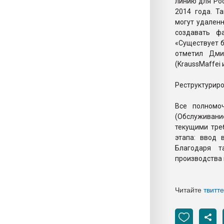
линию для Рос
2014 года. Т
могут удален
создавать ф
«Существует б
отметил Дми
(KraussMaffei 
Реструктурир
Все полномоч
(Обслуживание
текущими тре
этапа: ввод 
Благодаря т
производства 
Читайте
твитт