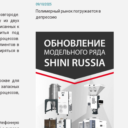
09/10/2025
Полимерный рынок погружается в
овгороде.
депрессию
у из двух
исанных к
литья под
процессов.
лиентов в
иряться в
оскве для
 запасных
процессов,
елефонную