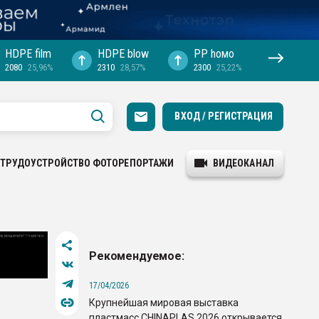
HDPE film
HDPE blow
PP hомо
2080
25,96%
2310
28,57%
2300
25,22%
ВХОД / РЕГИСТРАЦИЯ
ТРУДОУСТРОЙСТВО
ФОТОРЕПОРТАЖИ
ВИДЕОКАНАЛ
Рекомендуемое:
17/04/2026
Крупнейшая мировая выставка
пластмасс CHINAPLAS 2026 открывается