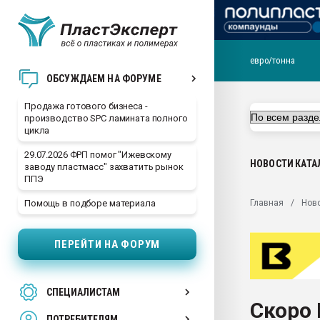
евро/тонна
28.07.2026 Автоматиза
ОБСУЖДАЕМ НА ФОРУМЕ
первый план в перераб
пластмасс
Продажа готового бизнеса -
производство SPC ламината полного
28.07.2026 "Техноникол
цикла
ситуацией на строител
29.07.2026 ФРП помог "Ижевскому
Всё, что касается выду
НОВОСТИ
КАТА
заводу пластмасс" захватить рынок
бутылок
ППЭ
Материал поверхности 
Главная
Нов
Помощь в подборе материала
вакуумного формовани
Продам отходы Компо
ПЕРЕЙТИ НА ФОРУМ
поликарбоната и АБС-п
Armaloy PC/ABS-1IM че
26.07.2022 "Сибирский т
СПЕЦИАЛИСТАМ
намного дороже
Скоро 
ПОТРЕБИТЕЛЯМ
Профильная литератур