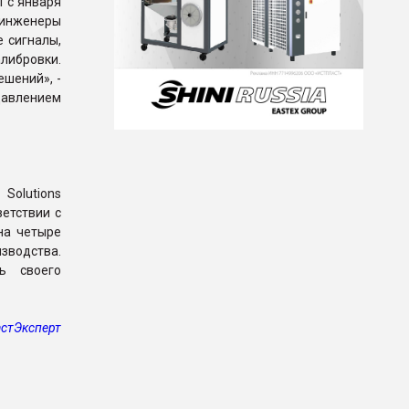
i с января
 инженеры
 сигналы,
либровки.
шений», -
авлением
Solutions
ветствии с
на четыре
зводства.
ь своего
стЭксперт