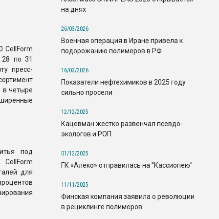
на днях
26/03/2026
Военная операция в Иране привела к
 CellForm
подорожанию полимеров в РФ
 28 по 31
ту пресс-
16/03/2026
сортимент
Показатели нефтехимиков в 2025 году
 в четыре
сильно просели
сширенные
12/12/2025
Кацевман жестко развенчал псевдо-
экологов и РОП
литья под
01/12/2025
CellForm
ГК «Алеко» отправилась на "Кассиопею"
талей для
процентов
11/11/2025
зирования
Финская компания заявила о революции
в рециклинге полимеров