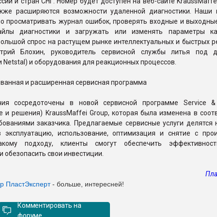
сии и стран СНГ. Номер будет доступен на веб-сайте KraussMaffe
акже расширяются возможности удаленной диагностики. Наши
но просматривать журнал ошибок, проверять входные и выходные
айлы диагностики и загружать или изменять параметры ка
ольшой спрос на растущем рынке интеллектуальных и быстрых ре
трий Блохин, руководитель сервисной службы литья под д
и Netstal) и оборудования для реакционных процессов.
ованная и расширенная сервисная программа
ия сосредоточены в новой сервисной программе Service & 
 и решения) KraussMaffei Group, которая была изменена в соот
бованиями заказчика. Предлагаемые сервисные услуги делятся 
в эксплуатацию, использование, оптимизация и снятие с прои
акому подходу, клиенты смогут обеспечить эффективност
и обезопасить свои инвестиции.
Пла
ер ПластЭксперт
- больше, интересней!
Комментировать на
форуме