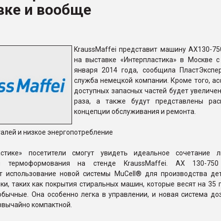
вке и вообще
ФОРУМ
KraussMaffei представит машину AX130-750
на выставке «Интерпластика» в Москве с
января 2014 года, сообщила ПластЭкспер
служба немецкой компании. Кроме того, ас
доступных запасных частей будет увеличен
раза, а также будут представлены ра
концепции обслуживания и ремонта.
алей и низкое энергопотребление
астике» посетители смогут увидеть идеальное сочетание 
 термоформования на стенде KraussMaffei. AX 130-750 
т использование новой системы MuCell® для производства де
и, таких как покрытия стиральных машин, которые весят на 35 
обычные. Она особенно легка в управлении, и новая система до
звычайно компактной.