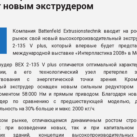
т новым экструдером
я
ФОРУМ
Компания Battenfeld Extrusionstechnik вводит на р
рынок свой новый высокопроизводительный экстр
2-135 V plus, который впервые будет предст
международной выставке «Интерпластика 2008» в М
удер BEX 2-135 V plus отличается оптимальной характе
ации, а его технологический узел претерпел з
ствования с энергетической точки зрения. Кром
ый экструдер оснащен новым сильным редуктором 
оментом 58.000 Нм и прямым приводом. Благодаря но
удер по сравнению с предшествующей моделью, до
ьность на 30% больше и макс. 2000 кг/ч.
ком рынке, отличающемся динамичным ростом строи
к при возведении новых, так и при капитальном 
щих зданий, концепции высокопроизводительны