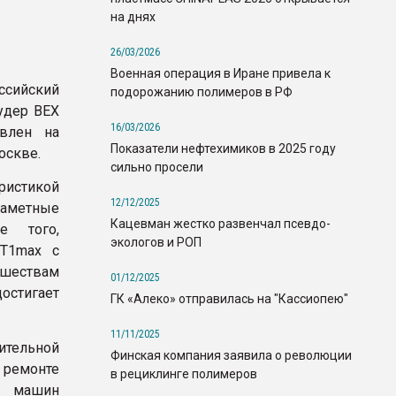
на днях
26/03/2026
Военная операция в Иране привела к
оссийский
подорожанию полимеров в РФ
удер BEX
16/03/2026
авлен на
Показатели нефтехимиков в 2025 году
оскве.
сильно просели
ристикой
12/12/2025
аметные
Кацевман жестко развенчал псевдо-
е того,
экологов и РОП
T1max с
вшествам
01/12/2025
стигает
ГК «Алеко» отправилась на "Кассиопею"
11/11/2025
тельной
Финская компания заявила о революции
ремонте
в рециклинге полимеров
х машин