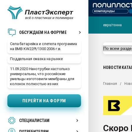
евро/тонна
29.07.2026 ФРП помог 
ОБСУЖДАЕМ НА ФОРУМЕ
заводу пластмасс" зах
ППЭ
Села батарейка и слетела программа
на BMB KW22PI/1300 2006 г.в.
Помощь в подборе мат
Поддельная смазка на рынке
Вакуум-формовочные 
ближайшее подмосковье
НОВОСТИ
КАТА
11.09.2020 Нанотрубки настолько
Подмосковье, Москва
универсальны, что российские
умельцы изготовили мембраны для
28.07.2026 Автоматиза
Главная
Нов
колонок полностью из них
первый план в перераб
пластмасс
ПЕРЕЙТИ НА ФОРУМ
28.07.2026 "Техноникол
ситуацией на строител
Всё, что касается выду
СПЕЦИАЛИСТАМ
бутылок
Скоро 
ПОТРЕБИТЕЛЯМ
Материал поверхности 