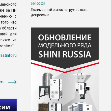
09/10/2025
манского
Полимерный рынок погружается в
же за НР
депрессию
внению с
ого, что
в области
илей для
также из
osites".
lastinfo.ru
сть