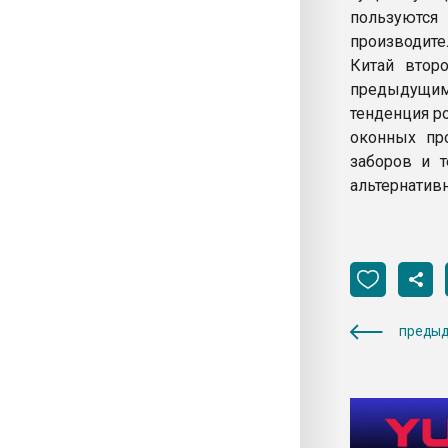
пользуются
производите
Китай втор
предыдущим 
тенденция ро
оконных пр
заборов и т
альтернативн
предыд