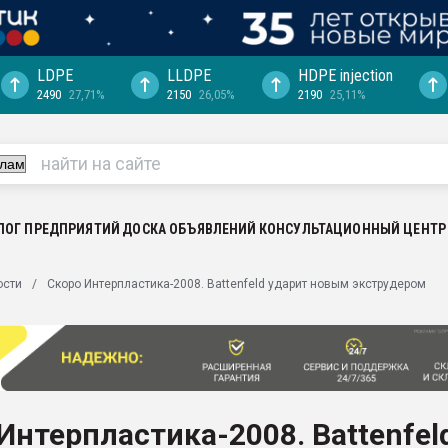
LDPE
LLDPE
HDPE injection
2490
27,71%
2150
26,05%
2190
25,11%
"Ижевскому
ватить рынок
ериала
машины:
, с.-в.
ЛОГ ПРЕДПРИЯТИЙ
ДОСКА ОБЪЯВЛЕНИЙ
КОНСУЛЬТАЦИОННЫЙ ЦЕНТР
ция выходит на
ости
Скоро Интерпластика-2008. Battenfeld ударит новым экструдером
отке
ь" довольна
ьном рынке
ва ПЭТ
Интерпластика-2008. Battenfel
пуансона для