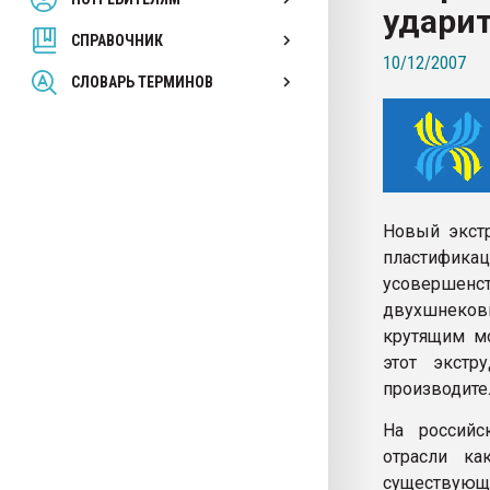
удари
вакуумного формовани
СПРАВОЧНИК
10/12/2007
ПЕРЕЙТИ НА 
СЛОВАРЬ ТЕРМИНОВ
Новый экстр
пластифик
усовершен
двухшнеков
крутящим м
этот экстр
производител
На российс
отрасли ка
существую