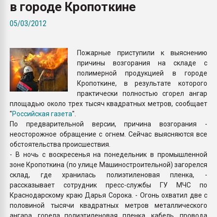
в городе Кропоткине
Armaloy PC/ABS-1IM че
05/03/2012
ПЕРЕЙТИ НА 
Пожарные приступили к выяснению
причины возгорания на складе с
полимерной продукцией в городе
Кропоткине, в результате которого
практически полностью сгорел ангар
площадью около трех тысяч квадратных метров, сообщает
"
Российская газета
".
По предварительной версии, причина возгорания -
неосторожное обращение с огнем. Сейчас выясняются все
обстоятельства происшествия.
- В ночь с воскресенья на понедельник в промышленной
зоне Кропоткина (по улице Машиностроительной) загорелся
склад, где хранилась полиэтиленовая пленка, -
рассказывает сотрудник пресс-службы ГУ МЧС по
Краснодарскому краю Дарья Сорока. - Огонь охватил две с
половиной тысячи квадратных метров металлического
ангара, горела полиэтиленовая пленка, кабель, провода