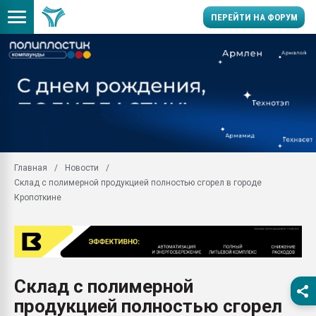
ПЕРЕЙТИ НА ФОРУМ
Помощь в подборе мат
Вакуум-формовочные 
ближайшее подмосковье
Подмосковье, Москва
28.07.2026 Автоматиза
первый план в перераб
Главная
Новости
пластмасс
Склад с полимерной продукцией полностью сгорел в городе
28.07.2026 "Техноникол
Кропоткине
ситуацией на строител
Всё, что касается выду
бутылок
Материал поверхности 
вакуумного формовани
Склад с полимерной
продукцией полностью сгорел
Продам отходы Компо
поликарбоната и АБС-п