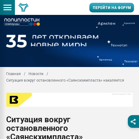
ПЕРЕЙТИ НА ФОРУМ
Продажа готового бизн
производство SPC лам
цикла
29.07.2026 ФРП помог 
заводу пластмасс" зах
ППЭ
Главная
Новости
Помощь в подборе мат
Ситуация вокруг остановленного «Саянскхимпласта» накаляется
Вакуум-формовочные 
ближайшее подмосковье
Подмосковье, Москва
28.07.2026 Автоматиза
первый план в перераб
Ситуация вокруг
пластмасс
остановленного
28.07.2026 "Техноникол
ситуацией на строител
«Саянскхимпласта»