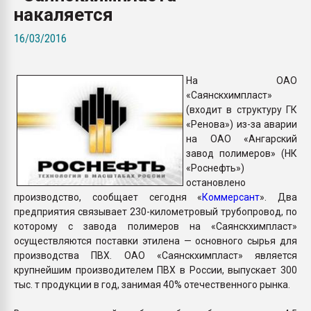
накаляется
Всё, что касается выду
бутылок
16/03/2016
ПЕРЕЙТИ НА 
На ОАО
«Саянскхимпласт»
(входит в структуру ГК
«Ренова») из-за аварии
на ОАО «Ангарский
завод полимеров» (НК
«Роснефть»)
остановлено
производство, сообщает сегодня «
Коммерсант
». Два
предприятия связывает 230-километровый трубопровод, по
которому с завода полимеров на «Саянскхимпласт»
осуществляются поставки этилена — основного сырья для
производства ПВХ. ОАО «Саянскхимпласт» является
крупнейшим производителем ПВХ в России, выпускает 300
тыс. т продукции в год, занимая 40% отечественного рынка.