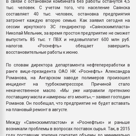
В связи с остановкой комбината без работы останутся 4,5
тыс. человек. С учетом того, что население Саянска
составляет 40 тыс. человек, остановка предприятия
затронет каждую вторую семью. Как заявил сегодня на
сессии иркутского ЗС гендиректор «Саянскхимпласта»
Николай Мельник, за время простоя предприятие не сможет
выпустить 85 тыс. т ПВХ и недовыплатит 600 млн руб.
налогов. «Роснефть» обещает завершить
восстановительные работы к июню.
По словам директора департамента нефтепереработки в
ранге вице-президента ОАО НК «Роснефть» Александра
Романова, на Ангарском заводе полимеров произошел
инцидент на турбокомпрессоре. Причиной стало
некачественное масло.
«Мы уже направили претензию
поставщику масла и намерены его менять»
,— заявил господин
Романов. Он пообещал, что предприятие не будет вставать
на плановый ремонт в августе.
Между «Саянскхимпластом» и «Роснефтью» и раньше
возникали проблемы в вопросах поставок сырья. Так, в 2015
году поставщик этилена сократил объемы до минимально