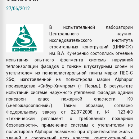
Всё, что касается выду
27/06/2012
бутылок
В испытательной лаборатории
ПЕРЕЙТИ НА 
Центрального научно-
исследовательского института
строительных конструкций (ЦНИИСК)
им. В.А. Кучеренко состоялись огневые
испытания опытного фрагмента системы наружной
теплоизоляции фасадов с тонким штукатурным слоем и
утеплителем из пенополистирольной плиты марки ПБС-С
25Ф, изготовленной из полистирола марки Alphapor
производства «Сибур-Химпром» (г. Пермь). В результате
испытаний системе наружного утепления фасадов зданий
присвоен класс пожарной опасности К0
(«непожароопасный»). Таким образом, согласно
Федеральному закону от 22.07.2008 г. № 123-ФЗ
«Технический регламент о требованиях пожарной
безопасности», применение системы с утеплителем из
полистирола Alphapor возможно при строительстве жилых
зданий и сооружений всех классов конструктивной и