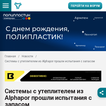
ПЕРЕЙТИ НА ФОРУМ
Продажа готового бизн
производство SPC лам
цикла
29.07.2026 ФРП помог 
заводу пластмасс" зах
ППЭ
Главная
Новости
Помощь в подборе мат
Системы с утеплителем из Alphapor прошли испытания с запасом
Вакуум-формовочные 
ближайшее подмосковье
Подмосковье, Москва
28.07.2026 Автоматиза
первый план в перераб
Системы с утеплителем из
пластмасс
Alphapor прошли испытания с
28.07.2026 "Техноникол
ситуацией на строител
запасом