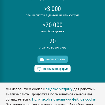
>3 000
специалистов в день на нашем форуме
>20 000
тем обсуждается
20
стран со всего мира
написать нам
перейти на форум
Мы используем cookie и
Яндекс.Метрику
для работы и
ПластЭксперт © 2006. Все права защищены
анализа сайта. Продолжая пользоваться сайтом, вы
Разрешается копирование материалов сайта с обязательной
ссылкой на www.e-plastic.ru
соглашаетесь с
Политикой в отношении файлов cookie
.
Отключение cookie возможно в настройках браузера.
Разработка сайта