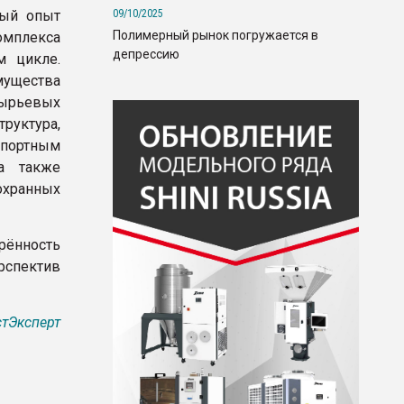
09/10/2025
ный опыт
Полимерный рынок погружается в
омплекса
депрессию
м цикле.
мущества
сырьевых
уктура,
спортным
 а также
хранных
рённость
рспектив
тЭксперт