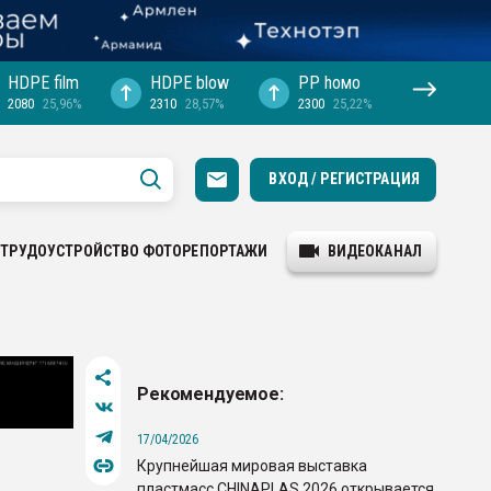
HDPE film
HDPE blow
PP hомо
2080
25,96%
2310
28,57%
2300
25,22%
ВХОД / РЕГИСТРАЦИЯ
ТРУДОУСТРОЙСТВО
ФОТОРЕПОРТАЖИ
ВИДЕОКАНАЛ
Рекомендуемое:
17/04/2026
Крупнейшая мировая выставка
пластмасс CHINAPLAS 2026 открывается