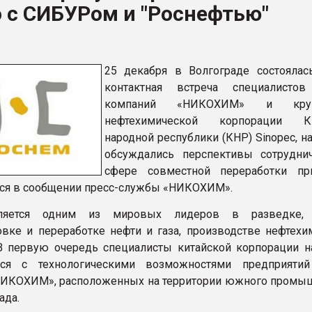
 с СИБУРом и "Роснефтью"
ФОРУМ
25 декабря в Волгограде состоялас
контактная встреча специалистов
компаний «НИКОХИМ» и круп
нефтехимической корпорации Ки
народной республики (КНР) Sinopec, н
обсуждались перспективы сотрудни
сфере совместной переработки пр
ится в сообщении пресс-службы «НИКОХИМ».
вляется одним из мировых лидеров в разведке, 
овке и переработке нефти и газа, производстве нефтехи
В первую очередь специалисты китайской корпорации 
ься с технологическими возможностями предприяти
НИКОХИМ», расположенных на территории южного промы
ада.