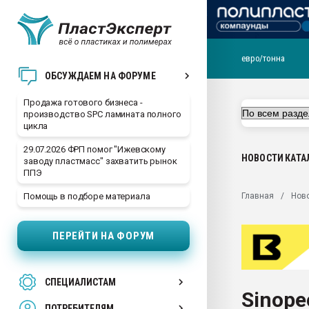
евро/тонна
28.07.2026 Автоматиза
ОБСУЖДАЕМ НА ФОРУМЕ
первый план в перераб
пластмасс
Продажа готового бизнеса -
производство SPC ламината полного
28.07.2026 "Техноникол
цикла
ситуацией на строител
29.07.2026 ФРП помог "Ижевскому
Всё, что касается выду
НОВОСТИ
КАТА
заводу пластмасс" захватить рынок
бутылок
ППЭ
Материал поверхности 
Главная
Нов
Помощь в подборе материала
вакуумного формовани
Продам отходы Компо
ПЕРЕЙТИ НА ФОРУМ
поликарбоната и АБС-п
Armaloy PC/ABS-1IM че
26.07.2022 "Сибирский т
СПЕЦИАЛИСТАМ
намного дороже
Sinope
ПОТРЕБИТЕЛЯМ
Профильная литератур