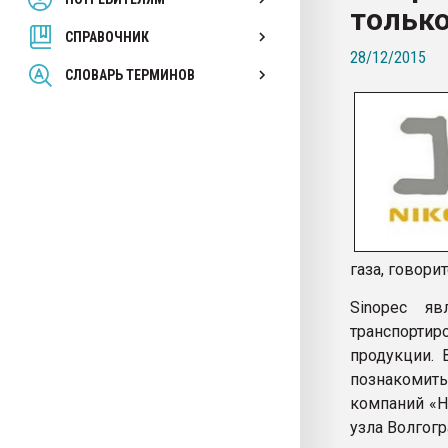
только
покупка, обмен
СПРАВОЧНИК
28/12/2015
ПЕРЕЙТИ НА 
СЛОВАРЬ ТЕРМИНОВ
газа, говор
Sinopec я
транспортир
продукции. 
познакомит
компаний «
узла Волгогр