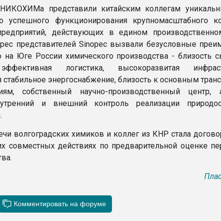
 НИКОХИМа представили китайским коллегам уникаль
го успешного функционирования крупномасштабного к
предприятий, действующих в едином производственно
рес представителей Sinopec вызвали безусловные преи
 на Юге России химического производства - близость 
эффективная логистика, высокоразвитая инфрастр
стабильное энергоснабжение, близость к основным тран
иям, собственный научно-производственный центр,
утренний и внешний контроль реализации природоо
.
ечи волгоградских химиков и коллег из КНР стала догово
х совместных действиях по предварительной оценке пе
ва.
Плас