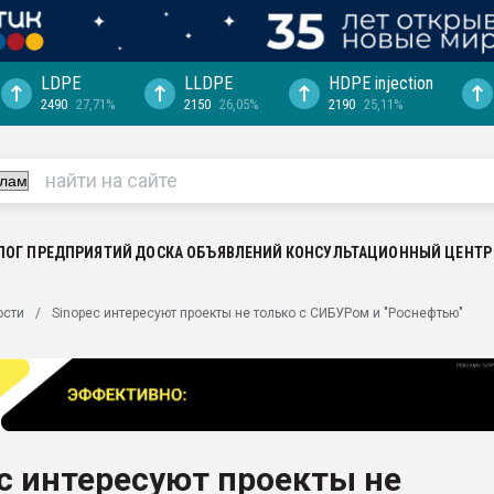
LDPE
LLDPE
HDPE injection
2490
27,71%
2150
26,05%
2190
25,11%
ция выходит на
отке
ь" довольна
ьном рынке
ва ПЭТ
ЛОГ ПРЕДПРИЯТИЙ
ДОСКА ОБЪЯВЛЕНИЙ
КОНСУЛЬТАЦИОННЫЙ ЦЕНТР
пуансона для
ости
Sinopec интересуют проекты не только с СИБУРом и "Роснефтью"
я
зиция
ластика
рный цвет
итан" стал
c интересуют проекты не
а. Продажа,