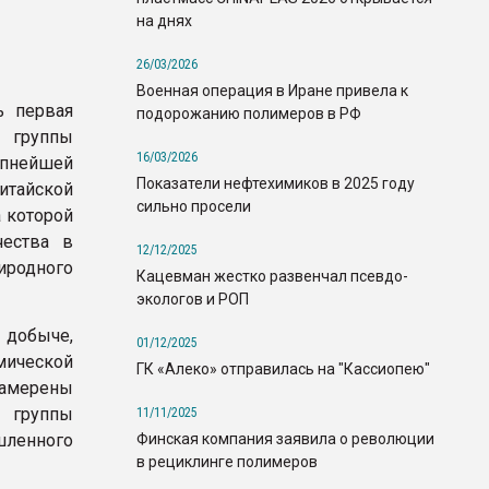
на днях
26/03/2026
Военная операция в Иране привела к
ь первая
подорожанию полимеров в РФ
 группы
16/03/2026
нейшей
Показатели нефтехимиков в 2025 году
тайской
сильно просели
а которой
чества в
12/12/2025
иродного
Кацевман жестко развенчал псевдо-
экологов и РОП
добыче,
01/12/2025
мической
ГК «Алеко» отправилась на "Кассиопею"
намерены
й группы
11/11/2025
Финская компания заявила о революции
шленного
в рециклинге полимеров