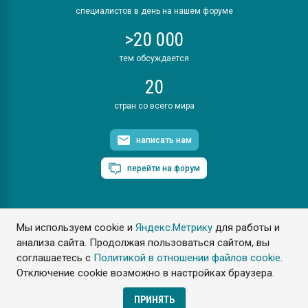
специалистов в день на нашем форуме
>20 000
тем обсуждается
20
стран со всего мира
написать нам
перейти на форум
Мы используем cookie и
Яндекс.Метрику
для работы и
ПластЭксперт © 2006. Все права защищены
анализа сайта. Продолжая пользоваться сайтом, вы
Разрешается копирование материалов сайта с обязательной
ссылкой на www.e-plastic.ru
соглашаетесь с
Политикой в отношении файлов cookie
.
Отключение cookie возможно в настройках браузера.
Разработка сайта
ПРИНЯТЬ