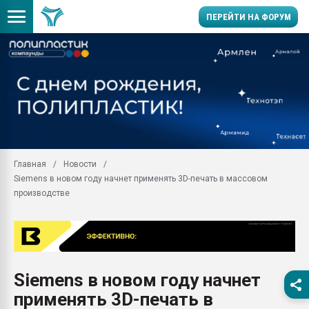
ПЕРЕЙТИ НА ФОРУМ
Помощь в подборе мат
Вакуум-формовочные 
ближайшее подмосковье
Подмосковье, Москва
28.07.2026 Автоматиза
первый план в перераб
Главная
Новости
пластмасс
Siemens в новом году начнет применять 3D-печать в массовом
28.07.2026 "Техноникол
производстве
ситуацией на строител
Всё, что касается выду
бутылок
Материал поверхности 
вакуумного формовани
Siemens в новом году начнет
применять 3D-печать в
Продам отходы Компо
поликарбоната и АБС-п