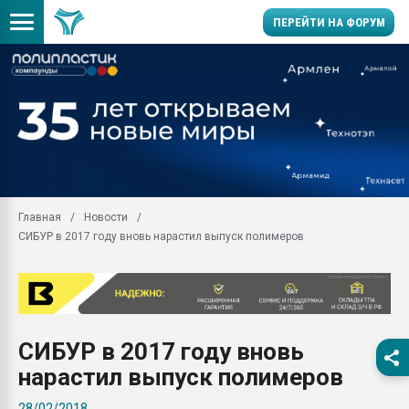
ПЕРЕЙТИ НА ФОРУМ
Продажа готового бизн
производство SPC лам
цикла
29.07.2026 ФРП помог 
заводу пластмасс" зах
ППЭ
Главная
Новости
Помощь в подборе мат
СИБУР в 2017 году вновь нарастил выпуск полимеров
Вакуум-формовочные 
ближайшее подмосковье
Подмосковье, Москва
28.07.2026 Автоматиза
первый план в перераб
СИБУР в 2017 году вновь
пластмасс
нарастил выпуск полимеров
28.07.2026 "Техноникол
ситуацией на строител
28/02/2018