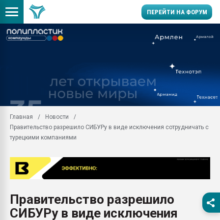
ПЕРЕЙТИ НА ФОРУМ
Продажа готового бизн
производство SPC лам
цикла
29.07.2026 ФРП помог 
заводу пластмасс" зах
ППЭ
Главная
Новости
Помощь в подборе мат
Правительство разрешило СИБУРу в виде исключения сотрудничать с
Вакуум-формовочные 
турецкими компаниями
ближайшее подмосковье
Подмосковье, Москва
28.07.2026 Автоматиза
первый план в перераб
пластмасс
Правительство разрешило
28.07.2026 "Техноникол
СИБУРу в виде исключения
ситуацией на строител