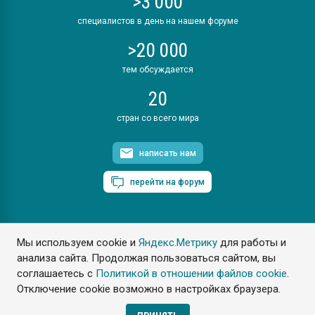
>3 000
специалистов в день на нашем форуме
>20 000
тем обсуждается
20
стран со всего мира
написать нам
перейти на форум
Мы используем cookie и
Яндекс.Метрику
для работы и
ПластЭксперт © 2006. Все права защищены
анализа сайта. Продолжая пользоваться сайтом, вы
Разрешается копирование материалов сайта с обязательной
ссылкой на www.e-plastic.ru
соглашаетесь с
Политикой в отношении файлов cookie
.
Отключение cookie возможно в настройках браузера.
Разработка сайта