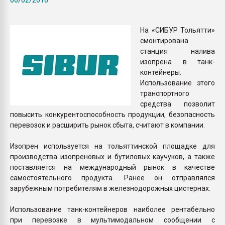
Всё, что касается выду
бутылок
На «СИБУР Тольятти»
смонтирована
ПЕРЕЙТИ НА 
станция налива
изопрена в танк-
контейнеры.
Использование этого
транспортного
средства позволит
повысить конкурентоспособность продукции, безопасность
перевозок и расширить рынок сбыта, считают в компании.
Изопрен используется на тольяттинской площадке для
производства изопреновых и бутиловых каучуков, а также
поставляется на международный рынок в качестве
самостоятельного продукта. Ранее он отправлялся
зарубежным потребителям в железнодорожных цистернах.
Использование танк-контейнеров наиболее рентабельно
при перевозке в мультимодальном сообщении с