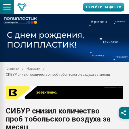
ПЕРЕЙТИ НА ФОРУМ
11.09.2020 Нанотрубки
универсальны, что рос
умельцы изготовили м
колонок полностью из 
Продажа готового бизн
производство SPC лам
цикла
Главная
Новости
СИБУР снизил количество проб тобольского воздуха за месяц
29.07.2026 ФРП помог 
заводу пластмасс" зах
ППЭ
Помощь в подборе мат
Вакуум-формовочные 
СИБУР снизил количество
ближайшее подмосковье
Подмосковье, Москва
проб тобольского воздуха за
28.07.2026 Автоматиза
месяц
первый план в перераб