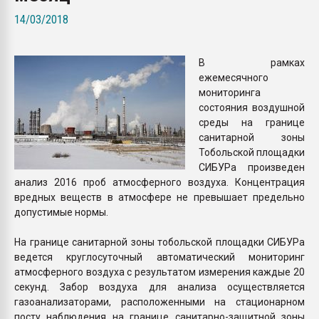
пластмасс
14/03/2018
28.07.2026 "Техноникол
ситуацией на строител
В рамках
ежемесячного
ПЕРЕЙТИ НА 
мониторинга
состояния воздушной
среды на границе
санитарной зоны
Тобольской площадки
СИБУРа произведен
анализ 2016 проб атмосферного воздуха. Концентрация
вредных веществ в атмосфере не превышает предельно
допустимые нормы.
На границе санитарной зоны тобольской площадки СИБУРа
ведется круглосуточный автоматический мониторинг
атмосферного воздуха с результатом измерения каждые 20
секунд. Забор воздуха для анализа осуществляется
газоанализаторами, расположенными на стационарном
посту наблюдения на границе санитарно-защитной зоны