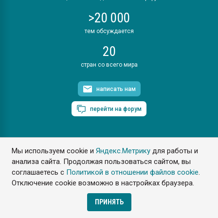
>20 000
тем обсуждается
20
стран со всего мира
написать нам
перейти на форум
Мы используем cookie и
Яндекс.Метрику
для работы и
ПластЭксперт © 2006. Все права защищены
анализа сайта. Продолжая пользоваться сайтом, вы
Разрешается копирование материалов сайта с обязательной
ссылкой на www.e-plastic.ru
соглашаетесь с
Политикой в отношении файлов cookie
.
Отключение cookie возможно в настройках браузера.
Разработка сайта
ПРИНЯТЬ