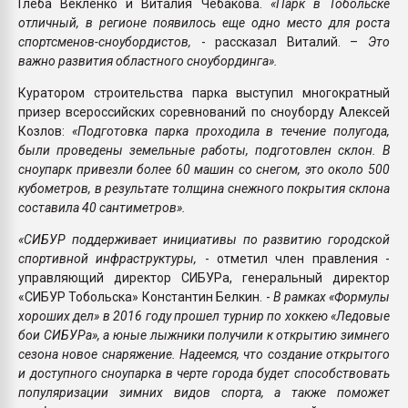
Глеба Векленко и Виталия Чебакова.
«Парк в Тобольске
отличный, в регионе появилось еще одно место для роста
спортсменов-сноубордистов,
- рассказал Виталий. –
Это
важно развития областного сноубординга».
Куратором строительства парка выступил многократный
призер всероссийских соревнований по сноуборду Алексей
Козлов:
«Подготовка парка проходила в течение полугода,
были проведены земельные работы, подготовлен склон. В
сноупарк привезли более 60 машин со снегом, это около 500
кубометров, в результате толщина снежного покрытия склона
составила 40 сантиметров».
«СИБУР поддерживает инициативы по развитию городской
спортивной инфраструктуры,
- отметил член правления -
управляющий директор СИБУРа, генеральный директор
«СИБУР Тобольска» Константин Белкин. -
В рамках «Формулы
хороших дел» в 2016 году прошел турнир по хоккею «Ледовые
бои СИБУРа», а юные лыжники получили к открытию зимнего
сезона новое снаряжение. Надеемся, что создание открытого
и доступного сноупарка в черте города будет способствовать
популяризации зимних видов спорта, а также поможет