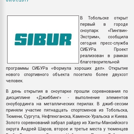
Всё, что касается выду
бутылок
В Тобольске открыт
первый в городе
ПЕРЕЙТИ НА 
сноупарк «Пингвин-
Экстрим», сообщила
сегодня пресс-служба
СИБУРа. Проект
реализован в рамках
благотворительной
программы СИБУРа «Формула хороших дел». Открытие
нового спортивного объекта посетило более двухсот
человек.
В день открытия в сноупарке прошли соревнования по
дисциплине «Джиббинг» - выполнение элементов
сноубординга на металлических перилах. В джиб-сессии
приняли участие пятнадцать спортсменов из Тобольска,
Тюмени, Сургута, Нефтеюганска, Каменск-Уральска и Киева.
Золото соревнований забрал райдер из Ханты-Мансийского
округа Андрей Шаров, второе и третье места у тюменцев