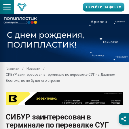
ПЕРЕЙТИ НА ФОРУМ
Продажа готового бизн
производство SPC лам
цикла
29.07.2026 ФРП помог 
заводу пластмасс" зах
ППЭ
Главная
Новости
Помощь в подборе мат
СИБУР заинтересован в терминале по перевалке СУГ на Дальнем
Вакуум-формовочные 
Востоке, но не будет его строить
ближайшее подмосковье
Подмосковье, Москва
28.07.2026 Автоматиза
первый план в перераб
пластмасс
СИБУР заинтересован в
28.07.2026 "Техноникол
терминале по перевалке СУГ
ситуацией на строител