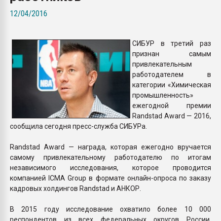
Всё, что касается выду
12/04/2016
бутылок
СИБУР в третий раз
ПЕРЕЙТИ НА 
признан самым
привлекательным
работодателем в
категории «Химическая
промышленность»
ежегодной премии
Randstad Award — 2016,
сообщила сегодня пресс-служба СИБУРа.
Randstad Award — награда, которая ежегодно вручается
самому привлекательному работодателю по итогам
независимого исследования, которое проводится
компанией ICMA Group в формате онлайн-опроса по заказу
кадровых холдингов Randstad и АНКОР.
В 2015 году исследование охватило более 10 000
респондентов из всех федеральных округов России.