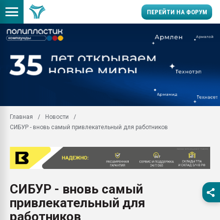
ПЕРЕЙТИ НА ФОРУМ
Продажа готового бизн
производство SPC лам
цикла
29.07.2026 ФРП помог 
заводу пластмасс" зах
ППЭ
Главная
Новости
Помощь в подборе мат
СИБУР - вновь самый привлекательный для работников
Вакуум-формовочные 
ближайшее подмосковье
Подмосковье, Москва
28.07.2026 Автоматиза
первый план в перераб
СИБУР - вновь самый
пластмасс
привлекательный для
28.07.2026 "Техноникол
ситуацией на строител
работников