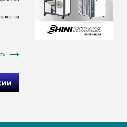
тался на
сть