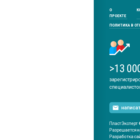
О
К
ПРОЕКТЕ
ПОЛИТИКА В О
>13 00
зарегистрир
специалисто
написа
ПластЭксперт 
Разрешается к
Разработка са