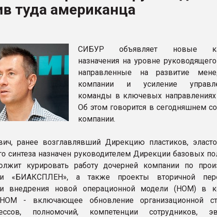
ив туда американца
рный цвет
ФОРУМ
СИБУР объявляет новые ка
назначения на уровне руководящего 
направленные на развитие мене
компании и усиление управле
команды в ключевых направлениях 
Об этом говорится в сегодняшнем с
компании.
вич, ранее возглавлявший Дирекцию пластиков, эласт
го синтеза назначен руководителем Дирекции базовых по
олжит курировать работу дочерней компании по прои
ки «БИАКСПЛЕН», а также проекты вторичной пере
и внедрения новой операционной модели (НОМ) в к
НОМ - включающее обновление организационной стр
цессов, полномочий, компетенции сотрудников, э