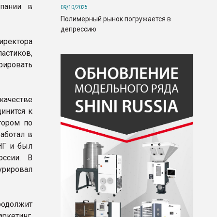
мпании в
09/10/2025
Полимерный рынок погружается в
депрессию
иректора
астиков,
урировать
 качестве
инится к
тором по
аботал в
НГ и был
оссии. В
урировал
одолжит
ркетинг,