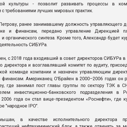
ной культуры - позволит развивать процессы в ко
и с требованиями лучших мировых практик.
Петрову, ранее занимавшему должность управляющего д
ке и финансам, передано управление Дирекцией пл
 и органического синтеза. Кроме того, Александр будет к
деятельность СИБУРа.
йен, с 2018 года входивший в совет директоров СИБУРа в
о директора и возглавлявший комитет по аудиту, присоед
ской команде компании и назначен управляющим дирек
 финансам. Американец О'Брайен в 2000–2006 годах он р
ley, где занимал пост главы группы по сектору ТЭК в С
телем инвестиционно-банковского подразделения в Р
 2006 года он стал вице-президентом «Роснефти», где к
е "народное IPO".
мышан, в качестве исполнительного директора пр
растущий нефтехимический блок, а также отвечать за ма