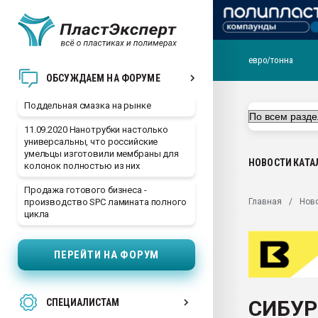
евро/тонна
Помощь в подборе мат
ОБСУЖДАЕМ НА ФОРУМЕ
Вакуум-формовочные 
Поддельная смазка на рынке
ближайшее подмосковье
Подмосковье, Москва
11.09.2020 Нанотрубки настолько
универсальны, что российские
28.07.2026 Автоматиза
умельцы изготовили мембраны для
первый план в перераб
НОВОСТИ
КАТА
колонок полностью из них
пластмасс
Продажа готового бизнеса -
28.07.2026 "Техноникол
Главная
Нов
производство SPC ламината полного
ситуацией на строител
цикла
Всё, что касается выду
бутылок
ПЕРЕЙТИ НА ФОРУМ
Материал поверхности 
вакуумного формовани
СИБУР
СПЕЦИАЛИСТАМ
Продам отходы Компо
поликарбоната и АБС-п