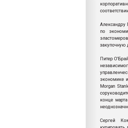
корпоратив
соответстви
Александру 
по экономи
эластомеров
закупочную 
Питер О’Бра
независимог
управленче
экономике и
Morgan Stan
соруководи
конце марта
неоднозначно
Сергей Ко
курировать 