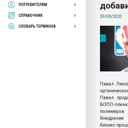
добав
ПОТРЕБИТЕЛЯМ
Armaloy PC/ABS-1IM че
СПРАВОЧНИК
29/09/2020
ПЕРЕЙТИ НА 
СЛОВАРЬ ТЕРМИНОВ
Павел Ляхо
органическо
Павел прод
БОПП-плен
полимеров 
Внедрение 
бизнес-про