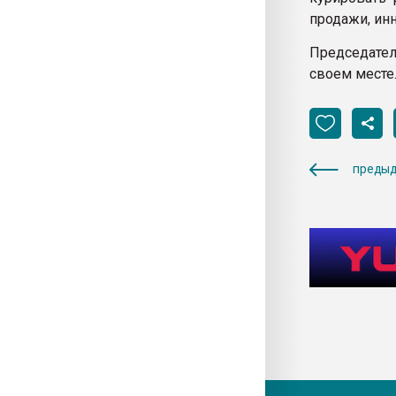
продажи, инн
Председате
своем месте
предыд