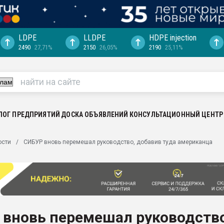
LDPE
LLDPE
HDPE injection
2490
27,71%
2150
26,05%
2190
25,11%
ериала
машины:
, с.-в.
ция выходит на
отке
ЛОГ ПРЕДПРИЯТИЙ
ДОСКА ОБЪЯВЛЕНИЙ
КОНСУЛЬТАЦИОННЫЙ ЦЕНТР
ь" довольна
ости
СИБУР вновь перемешал руководство, добавив туда американца
ьном рынке
ва ПЭТ
пуансона для
я
 вновь перемешал руководство
зиция
ластика