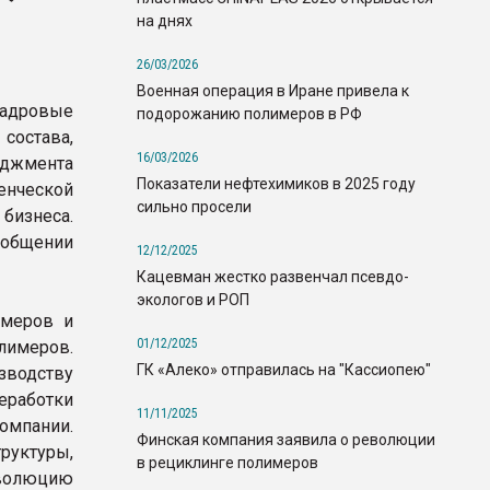
на днях
26/03/2026
Военная операция в Иране привела к
дровые
подорожанию полимеров в РФ
состава,
16/03/2026
джмента
Показатели нефтехимиков в 2025 году
нческой
сильно просели
бизнеса.
ообщении
12/12/2025
Кацевман жестко развенчал псевдо-
экологов и РОП
омеров и
01/12/2025
лимеров.
ГК «Алеко» отправилась на "Кассиопею"
зводству
работки
11/11/2025
омпании.
Финская компания заявила о революции
уктуры,
в рециклинге полимеров
волюцию