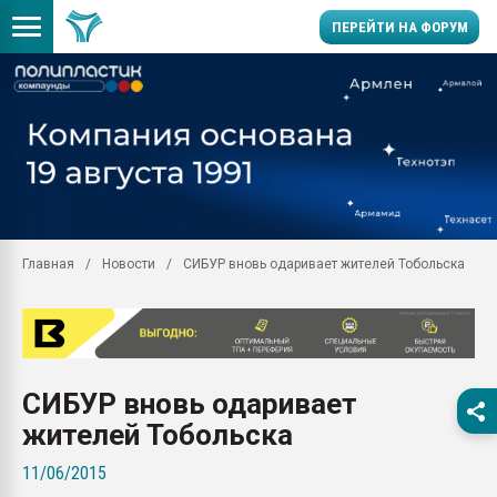
ПЕРЕЙТИ НА ФОРУМ
Продажа готового бизн
производство SPC лам
цикла
29.07.2026 ФРП помог 
заводу пластмасс" зах
ППЭ
Главная
Новости
СИБУР вновь одаривает жителей Тобольска
Помощь в подборе мат
Вакуум-формовочные 
ближайшее подмосковье
Подмосковье, Москва
28.07.2026 Автоматиза
СИБУР вновь одаривает
первый план в перераб
пластмасс
жителей Тобольска
28.07.2026 "Техноникол
11/06/2015
ситуацией на строител