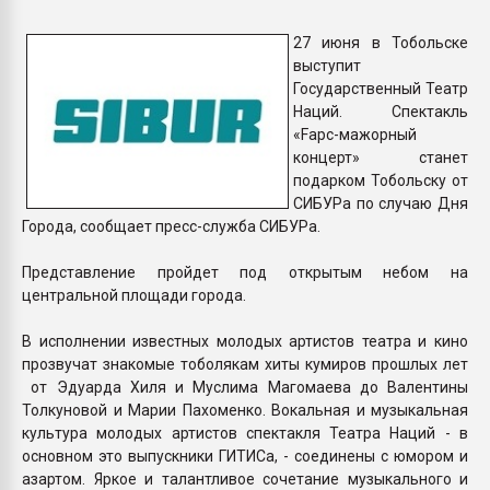
Всё, что касается выду
бутылок
27 июня в Тобольске
выступит
Государственный Театр
ПЕРЕЙТИ НА 
Наций. Спектакль
«Fарс-мажорный
концерт» станет
подарком Тобольску от
СИБУРа по случаю Дня
Города, сообщает пресс-служба СИБУРа.
Представление пройдет под открытым небом на
центральной площади города.
В исполнении известных молодых артистов театра и кино
прозвучат знакомые тоболякам хиты кумиров прошлых лет
от Эдуарда Хиля и Муслима Магомаева до Валентины
Толкуновой и Марии Пахоменко. Вокальная и музыкальная
культура молодых артистов спектакля Театра Наций - в
основном это выпускники ГИТИСа, - соединены с юмором и
азартом. Яркое и талантливое сочетание музыкального и