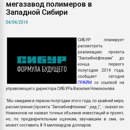
мегазавод полимеров в
Armaloy PC/ABS-1IM че
Западной Сибири
ПЕРЕЙТИ НА 
04/04/2014
СИБУР планирует
рассмотреть
реализацию проекта
"Запсибнефтехим" до
конца первого
полугодия 2014 года,
сообщает сегодня
ПРАЙМ
со ссылкой на
управляющего директора СИБУРа Василия Номоконова.
"Мы ожидаем в первом полугодии этого года, по крайней мере,
рассмотрения (проекта "Запсибнефтехима" - ред.)"
, - сказал он.
Номоконов не назвал точных объемов инвестиций в проект,
но, по предварительным оценкам, звучавшим в сми, он
может составить 8-9 миллиардов долларов.