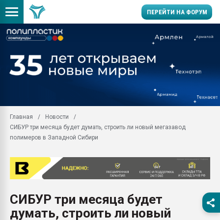
ПЕРЕЙТИ НА ФОРУМ
Помощь в подборе мат
Вакуум-формовочные 
ближайшее подмосковье
Подмосковье, Москва
28.07.2026 Автоматиза
первый план в перераб
Главная
Новости
пластмасс
СИБУР три месяца будет думать, строить ли новый мегазавод
28.07.2026 "Техноникол
полимеров в Западной Сибири
ситуацией на строител
Всё, что касается выду
бутылок
Материал поверхности 
вакуумного формовани
СИБУР три месяца будет
думать, строить ли новый
Продам отходы Компо
поликарбоната и АБС-п