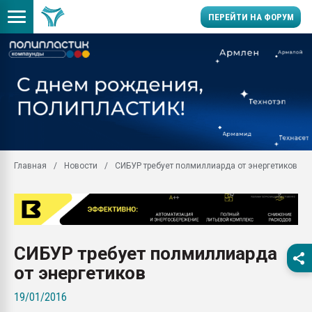
ПЕРЕЙТИ НА ФОРУМ
Продажа готового бизн
производство SPC лам
цикла
29.07.2026 ФРП помог 
заводу пластмасс" зах
ППЭ
Главная
Новости
СИБУР требует полмиллиарда от энергетиков
Помощь в подборе мат
Вакуум-формовочные 
ближайшее подмосковье
Подмосковье, Москва
28.07.2026 Автоматиза
СИБУР требует полмиллиарда
первый план в перераб
пластмасс
от энергетиков
28.07.2026 "Техноникол
19/01/2016
ситуацией на строител