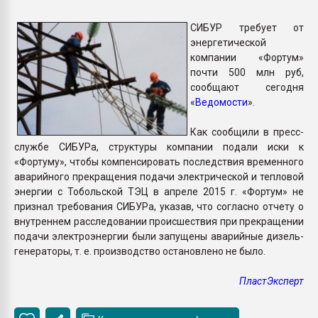
Всё, что касается выду
бутылок
СИБУР требует от
энергетической
компании «Фортум»
ПЕРЕЙТИ НА 
почти 500 млн руб,
сообщают сегодня
«
Ведомости
».
Как сообщили в пресс-
службе СИБУРа, структуры компании подали иски к
«Фортуму», чтобы компенсировать последствия временного
аварийного прекращения подачи электрической и тепловой
энергии с Тобольской ТЭЦ в апреле 2015 г. «Фортум» не
признал требования СИБУРа, указав, что согласно отчету о
внутреннем расследовании происшествия при прекращении
подачи электроэнергии были запущены аварийные дизель-
генераторы, т. е. производство остановлено не было.
ПластЭксперт