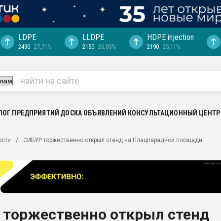
LDPE
LLDPE
HDPE injection
2490
27,71%
2150
26,05%
2190
25,11%
еса -
ината полного
"Ижевскому
ватить рынок
ЛОГ ПРЕДПРИЯТИЙ
ДОСКА ОБЪЯВЛЕНИЙ
КОНСУЛЬТАЦИОННЫЙ ЦЕНТР
ериала
машины:
ости
СИБУР торжественно открыл стенд на Плацпарадной площади
, с.-в.
ция выходит на
отке
ь" довольна
 торжественно открыл стенд
ьном рынке