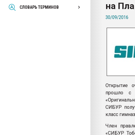
на Пл
Всё, что касается выду
СЛОВАРЬ ТЕРМИНОВ
бутылок
30/09/2016
ПЕРЕЙТИ НА 
Открытие о
прошло с 
«Оригинальн
СИБУР получ
класс гимназ
Член правл
«СИБУР Тобо