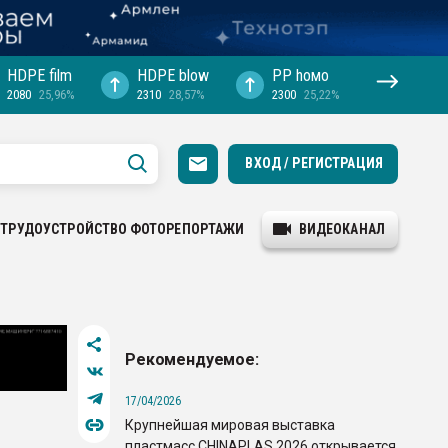
HDPE film
HDPE blow
PP hомо
2080
25,96%
2310
28,57%
2300
25,22%
ВХОД / РЕГИСТРАЦИЯ
ТРУДОУСТРОЙСТВО
ФОТОРЕПОРТАЖИ
ВИДЕОКАНАЛ
Рекомендуемое:
17/04/2026
Крупнейшая мировая выставка
пластмасс CHINAPLAS 2026 открывается