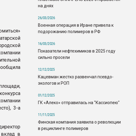
на днях
26/03/2026
Военная операция в Иране привела к
миться»
подорожанию полимеров в РФ
тарской
16/03/2026
одской
Показатели нефтехимиков в 2025 году
омпании
сильно просели
ельной
сообщила
12/12/2025
Кацевман жестко развенчал псевдо-
экологов и РОП
площади,
онкурса
01/12/2025
компании
ГК «Алеко» отправилась на "Кассиопею"
то), 3-а
11/11/2025
Финская компания заявила о революции
директор
в рециклинге полимеров
 вклад в