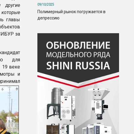
09/10/2025
и другие
Полимерный рынок погружается в
 которые
депрессию
ль главы
объектов
СИБУР за
кандидат
ию для
 19 веке
смотры и
принимал