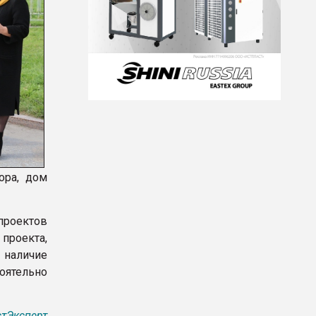
ора, дом
проектов
проекта,
 наличие
оятельно
тЭксперт