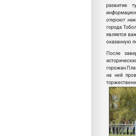
развитие т
информацио
откроют неи
города Тобо
является ва
оказанную п
После заве
историче
горожан.Пла
на ней пров
торжествен