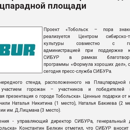
ацпарадной площади
ва ПЭТ
ФОРУМ
Проект «Тобольск – пора знако
реализуется Центром сибирско-та
культуры совместно с гор
администрацией при поддержке к
СИБУР в рамках благотворит
программы «Формула хороших дел», 
сегодня пресс-служба СИБУРа.
чередного стенда, расположенного на Плацпарадной 
участием горожан – участников и победителей к
ая презентация о городе Тобольска». Ценные подарки от 
или Наталья Никитина (1 место), Наталья Бакиева (2 мес
ии им. Д.Лицмана (3 место).
ения - управляющий директор СИБУРа, генеральный 
льска» Константин Белкин отметил, что СИБУР вносит