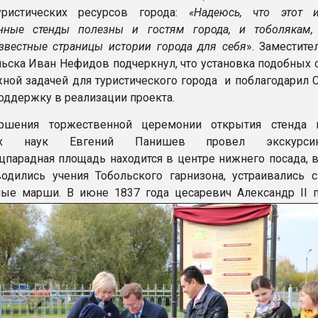
уристических ресурсов города:
«Надеюсь, что этот 
нные стенды полезны и гостям города, и тоболякам,
звестные страницы истории города для себя
». Заместите
льска Иван Нефидов подчеркнул, что установка подобных 
жной задачей для туристического города и поблагодарил 
оддержку в реализации проекта.
ршения торжественной церемонии открытия стенда 
ских наук Евгений Панишев провел экскурс
цпарадная площадь находится в центре нижнего посада, в
одились учения Тобольского гарнизона, устраивались 
ные марши. В июне 1837 года цесаревич
Александр II 