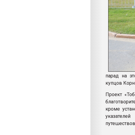
парад на эт
купцов Корн
Проект «Тоб
благотвори
кроме устан
указателей
путешествова