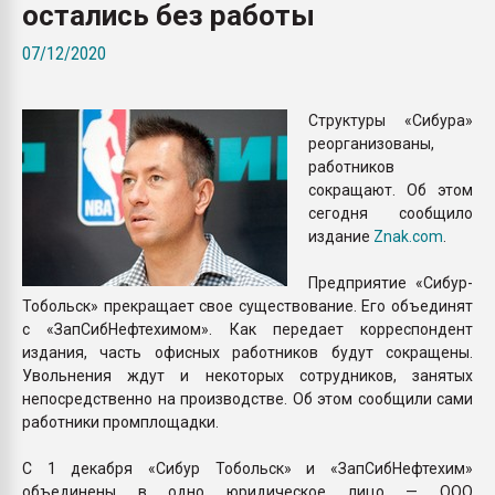
остались без работы
Всё, что касается выду
бутылок
07/12/2020
ПЕРЕЙТИ НА 
Структуры «Сибура»
реорганизованы,
работников
сокращают. Об этом
сегодня сообщило
издание
Znak.com
.
Предприятие «Сибур-
Тобольск» прекращает свое существование. Его объединят
с «ЗапСибНефтехимом». Как передает корреспондент
издания, часть офисных работников будут сокращены.
Увольнения ждут и некоторых сотрудников, занятых
непосредственно на производстве. Об этом сообщили сами
работники промплощадки.
С 1 декабря «Сибур Тобольск» и «ЗапСибНефтехим»
объединены в одно юридическое лицо — ООО