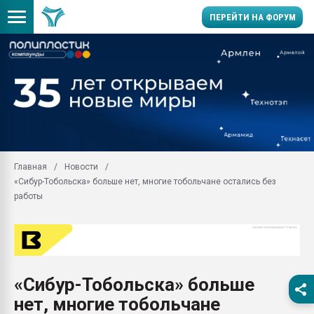
ПЕРЕЙТИ НА ФОРУМ
Продажа готового бизн
производство SPC лам
цикла
29.07.2026 ФРП помог 
заводу пластмасс" зах
ППЭ
Главная
Новости
Помощь в подборе мат
«Сибур-Тобольска» больше нет, многие тобольчане остались без
Вакуум-формовочные 
работы
ближайшее подмосковье
Подмосковье, Москва
28.07.2026 Автоматиза
первый план в перераб
пластмасс
«Сибур-Тобольска» больше
28.07.2026 "Техноникол
нет, многие тобольчане
ситуацией на строител