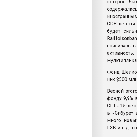
которое был
содержалис
иностранным
CDB не отве
будет сильн
Raiffeisenb
снизилась н
активност
мультиплика
Фонд Шелков
них $500 млн
Весной этог
фонду 9,9% 
СПГ» 15-лет
в «Сибуре» 
много новых
ГХК и т. д., 