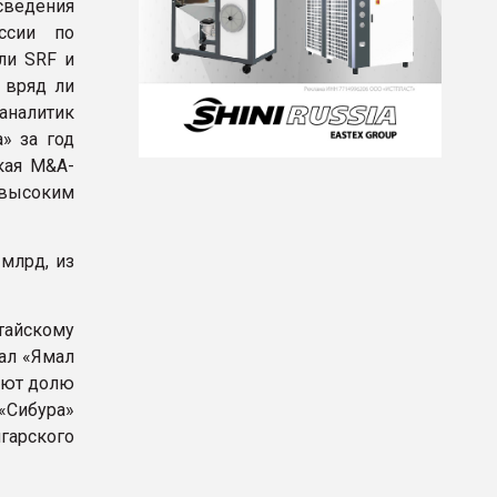
сведения
ссии по
ли SRF и
 вряд ли
аналитик
» за год
кая M&A-
высоким
 млрд, из
тайскому
дал «Ямал
пают долю
 «Сибура»
гарского