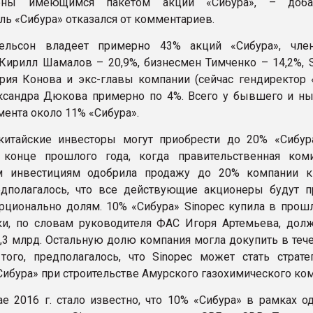
рены имеющимся пакетом акций «Сибура», – доба
ль «Сибура» отказался от комментариев.
ельсон владеет примерно 43% акций «Сибура», чле
Кирилл Шамалов – 20,9%, бизнесмен Тимченко – 14,2%, S
рия Конова и экс-главы компании (сейчас гендиректор 
ксандра Дюкова примерно по 4%. Всего у бывшего и н
ента около 11% «Сибура».
китайские инвесторы могут приобрести до 20% «Сибура
 конце прошлого года, когда правительственная ком
м инвестициям одобрила продажу до 20% компании к
едполагалось, что все действующие акционеры будут п
рционально долям. 10% «Сибура» Sinopec купила в прошл
и, по словам руководителя ФАС Игоря Артемьева, дол
1,3 млрд. Остальную долю компания могла докупить в теч
того, предполагалось, что Sinopec может стать страте
Сибура» при строительстве Амурского газохимического ко
е 2016 г. стало известно, что 10% «Сибура» в рамках од