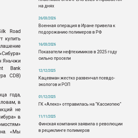
на днях
26/03/2026
Военная операция в Иране привела к
ilk Road
подорожанию полимеров в РФ
ут купить
16/03/2026
глашение
Показатели нефтехимиков в 2025 году
«Сибура»
сильно просели
н Яньчжи
nt Bank
12/12/2025
тура CDB)
Кацевман жестко развенчал псевдо-
экологов и РОП
ца года,
01/12/2025
ловам, в
ГК «Алеко» отправилась на "Кассиопею"
акций не
Сибура» в
11/11/2025
Финская компания заявила о революции
омостям»
в рециклинге полимеров
ена. «Мы