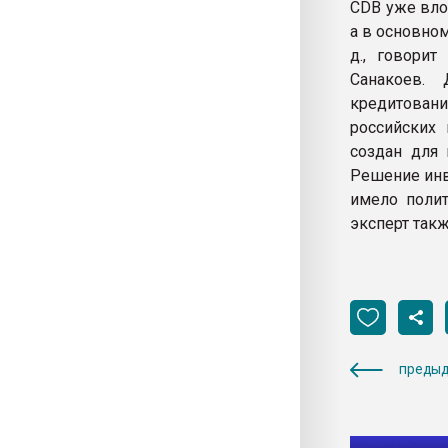
CDB уже вло
а в основном
д., говорит
Санакоев. 
кредитован
российских 
создан для 
Решение инв
имело поли
эксперт так
предыд