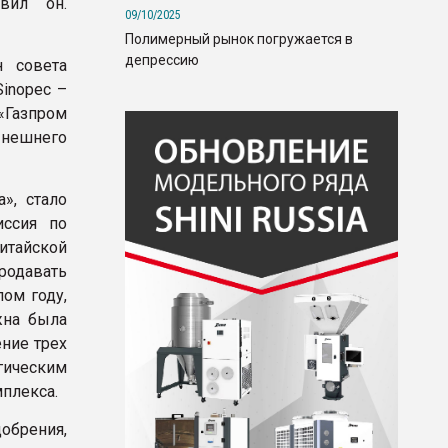
вил он.
09/10/2025
Полимерный рынок погружается в
депрессию
н совета
inopec –
«Газпром
ынешнего
», стало
иссия по
итайской
родавать
ом году,
жна была
ение трех
гическим
мплекса.
обрения,