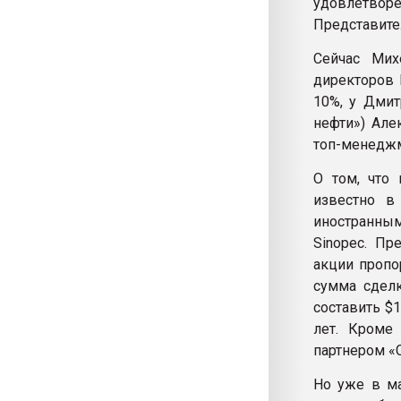
удовлетво
Представите
Сейчас Мих
директоров 
10%, у Дмит
нефти») Але
топ-менеджм
О том, что 
известно в
иностранны
Sinopec. Пр
акции пропо
сумма сделк
составить $
лет. Кроме 
партнером «
Но уже в ма