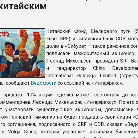
 китайским
ва ПЭТ
ФОРУМ
Китайский Фонд Шелкового пути (S
Fund, SRF) и китайский банк CDB мог
долю в «Сибуре» – такое рамочное со
подписали мажоритарный акционер 
Леонид Михельсон, президент SRF Ва
и гендиректор China Developme
International Holdings Limited (струк
нь, сообщают
Ведомости
со ссылкой на «Интерфакс».
 продаже 10% акций, сделка может состояться до кон
комментариев Леонида Михельсона «Интерфаксу». По его с
ут участвовать существующие акционеры, допэмиссии 
этом Геннадий Тимченко не будет продавать свои акции «
го соглашения, подписанного с SRF и CDB, сказал «Вед
ль Volga Group, которая управляет активами бизнесм