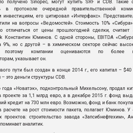
о получено Sinopec, могут купить SRF и CDB. Такие 
ь в протоколе очередной правительственной коми
 инвестициям, его цитировал «Интерфакс». Представите
тили на вопросы «Ведомостей». Стоимость 10% «Сибура»
о отличаться от цены прошлогодней сделки, считает 
ank Константин Юминов. С одной стороны, EBITDA «Сибура
а 9%, но с другой – в химическом секторе сейчас высо
ь, поэтому компании оцениваются по более 
торам, указывает он.
ого пути был создан в конце 2014 г., его капитал – $40
 – это деньги структуры CDB.
о года «Новатэк», подконтрольный Михельсону, продал ки
в проекте за 1,1 млрд евро, а в декабре 2015 г. фонд вы
ний кредит на 730 млн евро. Возможно, фонд и банк поку
в расчете на рост стоимости пакета, полагает Юминов. У
 проектов: строительство завода «Запсибнефтехим», Ан
напоминает аналитик.