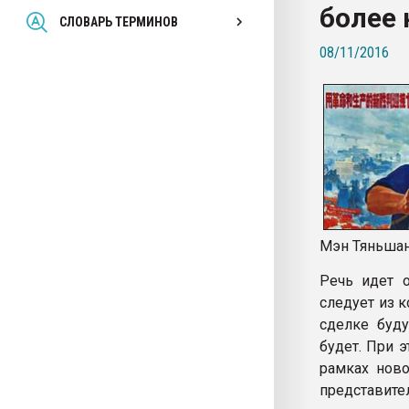
более
Всё, что касается выду
СЛОВАРЬ ТЕРМИНОВ
бутылок
08/11/2016
ПЕРЕЙТИ НА 
Мэн Тяньша
Речь идет о
следует из 
сделке буд
будет. При 
рамках ново
представите