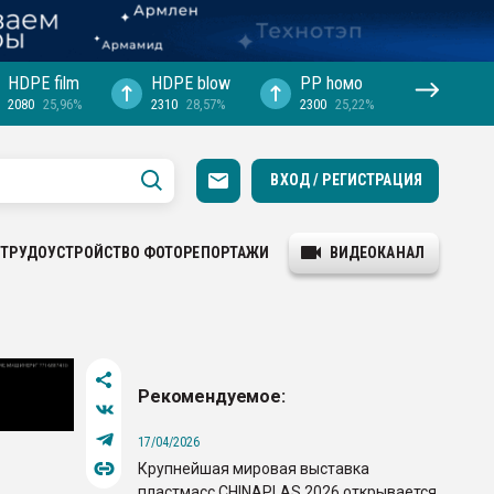
HDPE film
HDPE blow
PP hомо
2080
25,96%
2310
28,57%
2300
25,22%
ВХОД / РЕГИСТРАЦИЯ
ТРУДОУСТРОЙСТВО
ФОТОРЕПОРТАЖИ
ВИДЕОКАНАЛ
Рекомендуемое:
17/04/2026
Крупнейшая мировая выставка
пластмасс CHINAPLAS 2026 открывается