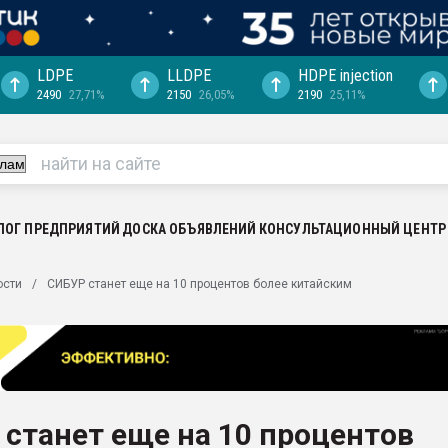
LDPE
LLDPE
HDPE injection
2490
27,71%
2150
26,05%
2190
25,11%
еса -
ината полного
"Ижевскому
ватить рынок
ЛОГ ПРЕДПРИЯТИЙ
ДОСКА ОБЪЯВЛЕНИЙ
КОНСУЛЬТАЦИОННЫЙ ЦЕНТР
ериала
машины:
ости
СИБУР станет еще на 10 процентов более китайским
, с.-в.
ция выходит на
отке
ь" довольна
станет еще на 10 процентов
ьном рынке