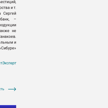
естиций,
ства и т.
а Сергей
банк, –
родукции
также не
анакоев.
ельным и
«Сибуре»
тЭксперт
сть