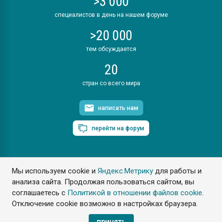
>3 000
специалистов в день на нашем форуме
>20 000
тем обсуждается
20
стран со всего мира
написать нам
перейти на форум
Мы используем cookie и
Яндекс.Метрику
для работы и
ПластЭксперт © 2006. Все права защищены
анализа сайта. Продолжая пользоваться сайтом, вы
Разрешается копирование материалов сайта с обязательной
ссылкой на www.e-plastic.ru
соглашаетесь с
Политикой в отношении файлов cookie
.
Отключение cookie возможно в настройках браузера.
Разработка сайта