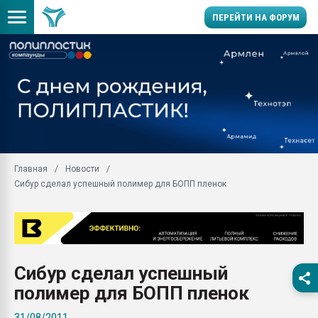
ПЕРЕЙТИ НА ФОРУМ
Продажа готового бизн
производство SPC лам
цикла
29.07.2026 ФРП помог 
заводу пластмасс" зах
ППЭ
Главная
Новости
Помощь в подборе мат
Сибур сделал успешный полимер для БОПП пленок
Вакуум-формовочные 
ближайшее подмосковье
Подмосковье, Москва
28.07.2026 Автоматиза
первый план в перераб
Сибур сделал успешный
пластмасс
полимер для БОПП пленок
28.07.2026 "Техноникол
ситуацией на строител
31/08/2011