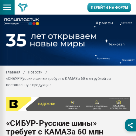
ПЕРЕЙТИ НА ФОРУМ
Продажа готового бизн
производство SPC лам
цикла
29.07.2026 ФРП помог 
заводу пластмасс" зах
ППЭ
Главная
Новости
Помощь в подборе мат
«СИБУР-Русские шины» требует с КАМАЗа 60 млн рублей за
Вакуум-формовочные 
поставленную продукцию
ближайшее подмосковье
Подмосковье, Москва
28.07.2026 Автоматиза
первый план в перераб
пластмасс
«СИБУР-Русские шины»
28.07.2026 "Техноникол
требует с КАМАЗа 60 млн
ситуацией на строител