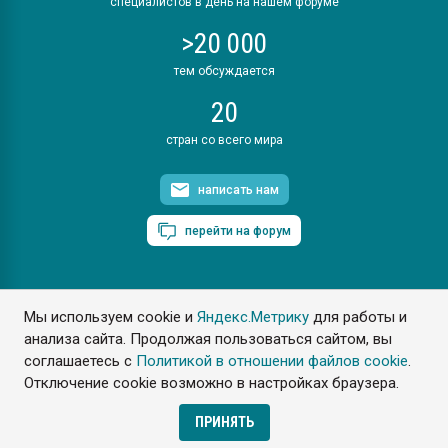
специалистов в день на нашем форуме
>20 000
тем обсуждается
20
стран со всего мира
написать нам
перейти на форум
Мы используем cookie и
Яндекс.Метрику
для работы и
ПластЭксперт © 2006. Все права защищены
анализа сайта. Продолжая пользоваться сайтом, вы
Разрешается копирование материалов сайта с обязательной
ссылкой на www.e-plastic.ru
соглашаетесь с
Политикой в отношении файлов cookie
.
Отключение cookie возможно в настройках браузера.
Разработка сайта
ПРИНЯТЬ