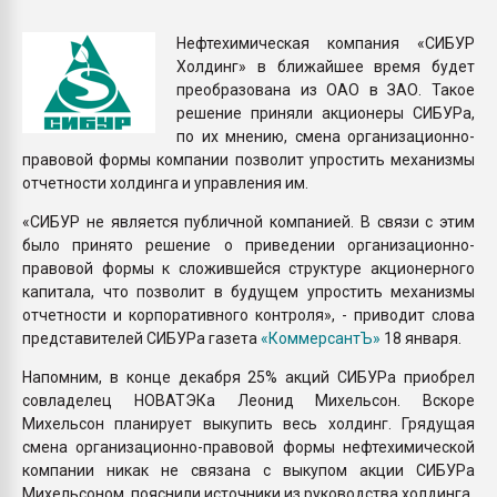
Всё, что касается выду
бутылок
Нефтехимическая компания «СИБУР
Холдинг» в ближайшее время будет
преобразована из ОАО в ЗАО. Такое
ПЕРЕЙТИ НА 
решение приняли акционеры СИБУРа,
по их мнению, смена организационно-
правовой формы компании позволит упростить механизмы
отчетности холдинга и управления им.
«СИБУР не является публичной компанией. В связи с этим
было принято решение о приведении организационно-
правовой формы к сложившейся структуре акционерного
капитала, что позволит в будущем упростить механизмы
отчетности и корпоративного контроля», - приводит слова
представителей СИБУРа газета
«КоммерсантЪ»
18 января.
Напомним, в конце декабря 25% акций СИБУРа приобрел
совладелец НОВАТЭКа Леонид Михельсон. Вскоре
Михельсон планирует выкупить весь холдинг. Грядущая
смена организационно-правовой формы нефтехимической
компании никак не связана с выкупом акции СИБУРа
Михельсоном, пояснили источники из руководства холдинга.