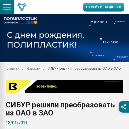
ПЕРЕЙТИ НА ФОРУМ
Продажа готового бизн
производство SPC лам
цикла
29.07.2026 ФРП помог 
заводу пластмасс" зах
ППЭ
Главная
Новости
СИБУР решили преобразовать из ОАО в ЗАО
Помощь в подборе мат
Вакуум-формовочные 
ближайшее подмосковье
Подмосковье, Москва
28.07.2026 Автоматиза
СИБУР решили преобразовать
первый план в перераб
пластмасс
из ОАО в ЗАО
28.07.2026 "Техноникол
18/01/2011
ситуацией на строител