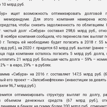
 10 млрд руб.
бур» ищет возможность оптимизировать долговой п
в меморандуме. Для этого компания намерена испо
редства, чтобы снизить задолженность по облигациям. 
. чистый долг «Сибура» составил 298,6 млрд руб., отн
. В ноябре компания сообщила, что перенесла пик выплат п
0 г. Теперь ей необходимо будет погасить в 2018 г. 55 
лрд руб.), на 2020 г. придется 63 млрд руб. выплат (ранее 
нца года компании осталось погасить 5 млрд руб. долга, 
ыплатить 21 млрд руб. Большая часть долга – 59% – номи
12% – в евро, 29% – в рублях.
амма «Сибура» на 2016 г. составляет 147,5 млрд руб. (б
ый его проект – «Запсибнефтехим» (инвестиции за девять
вили 96,7 млрд руб.).
емится оптимизировать структуру выплат по долгу, ра
ым объемом денежных средств (67 млрд руб.), от
линиями в банках на сумму более 200 млрд руб., отмечае