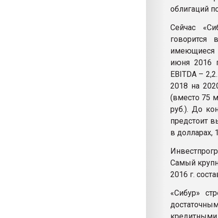
облигаций по
Сейчас «Си
говорится 
имеющиеся с
июня 2016 г
EBITDA – 2,2
2018 на 202
(вместо 75 м
руб.). До ко
предстоит в
в долларах, 
Инвестпрогр
Самый крупн
2016 г. соста
«Сибур» стр
достаточн
кредитными 