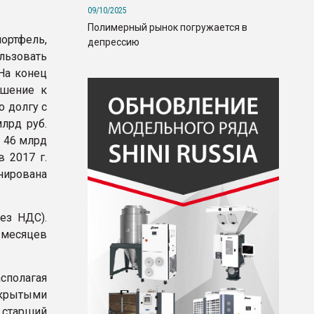
09/10/2025
Полимерный рынок погружается в
ортфель,
депрессию
льзовать
На конец
ошение к
о долгу с
млрд руб.
– 46 млрд
в 2017 г.
нирована
ез НДС).
 месяцев
сполагая
крытыми
т старший