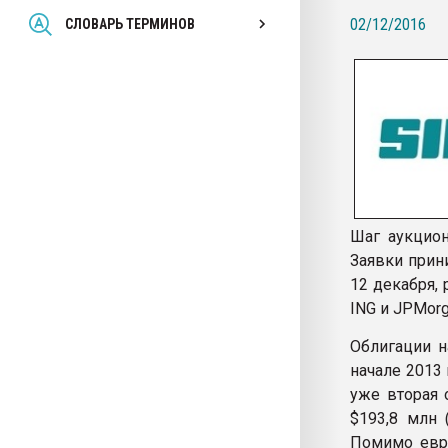
Всё, что касается выду
02/12/2016
СЛОВАРЬ ТЕРМИНОВ
бутылок
ПЕРЕЙТИ НА 
Шаг аукцион
Заявки прин
12 декабря,
ING и JPMorg
Облигации н
начале 2013 
уже вторая о
$193,8 млн 
Помимо евро