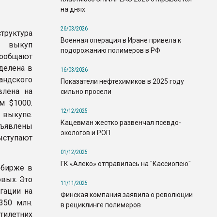
на днях
26/03/2026
труктура
Военная операция в Иране привела к
а выкуп
подорожанию полимеров в РФ
сообщают
еделена в
16/03/2026
ндского
Показатели нефтехимиков в 2025 году
влена на
сильно просели
м $1000.
12/12/2025
 выкупе.
Кацевман жестко развенчал псевдо-
бъявлены
экологов и РОП
выступают
01/12/2025
ГК «Алеко» отправилась на "Кассиопею"
 бирже в
овых. Это
11/11/2025
игации на
Финская компания заявила о революции
350 млн.
в рециклинге полимеров
тилетних