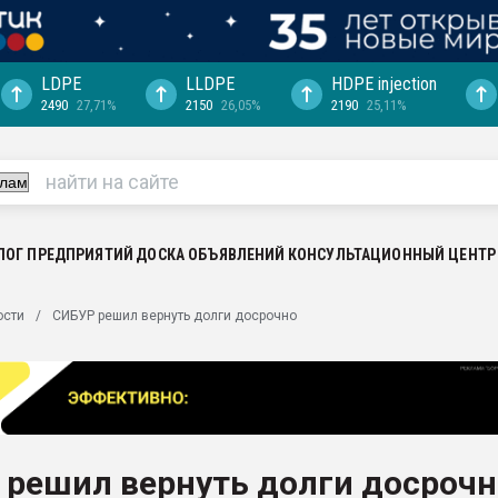
LDPE
LLDPE
HDPE injection
2490
27,71%
2150
26,05%
2190
25,11%
еса -
ината полного
"Ижевскому
ватить рынок
ЛОГ ПРЕДПРИЯТИЙ
ДОСКА ОБЪЯВЛЕНИЙ
КОНСУЛЬТАЦИОННЫЙ ЦЕНТР
ериала
машины:
ости
СИБУР решил вернуть долги досрочно
, с.-в.
ция выходит на
отке
ь" довольна
 решил вернуть долги досрочн
ьном рынке