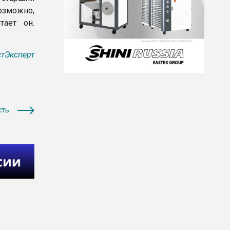
озможно,
тает он.
тЭксперт
сть