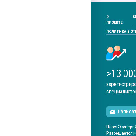
О
К
ПРОЕКТЕ
ПОЛИТИКА В О
>13 00
зарегистрир
специалисто
написа
ПластЭксперт 
Разрешается к