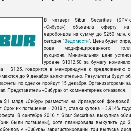
ва ПЭТ
В четверг Sibur Securities (SPV-с
ФОРУМ
«Сибура») объявила оферту н
евробондов на сумму до $250 млн, 
сегодня
"Ведомости"
. Цена будет опр
ходе модифицированного голла
аукциона. Минимальная цена устано
уровне $1012,50 за бумагу номинало
а – $1,25, говорится в меморандуме к предложению о
имаются до 9 декабря включительно. Результаты будут о
 расчеты по сделке пройдут 15 декабря. Организаторами 
an. Представитель «Сибура» от комментариев отказался.
а $1 млрд «Сибур» разместил на Ирландской фондовой
г. Срок их погашения – 2018 г., ставка купона – 3,914% год
ферта. В сентябре 2016 г. Sibur Securities выкупила обл
(они были погашены), хотя планировала выкупить до $
бондов у «Сибура» зарегистрированы три выпуска деся