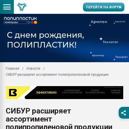
ПЕРЕЙТИ НА ФОРУМ
Продажа готового бизн
производство SPC лам
цикла
29.07.2026 ФРП помог 
заводу пластмасс" зах
ППЭ
Главная
Новости
Помощь в подборе мат
СИБУР расширяет ассортимент полипропиленовой продукции
Вакуум-формовочные 
ближайшее подмосковье
Подмосковье, Москва
28.07.2026 Автоматиза
первый план в перераб
СИБУР расширяет
пластмасс
ассортимент
28.07.2026 "Техноникол
ситуацией на строител
полипропиленовой продукции