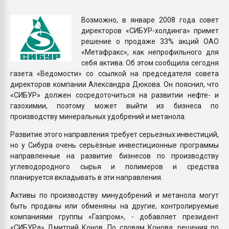
Всё, что касается выду
бутылок
Возможно, в январе 2008 года совет
директоров «СИБУР-холдинга» примет
решение о продаже 33% акций ОАО
ПЕРЕЙТИ НА 
«Метафракс», как непрофильного для
себя актива. Об этом сообщила сегодня
газета «Ведомости» со ссылкой на председателя совета
директоров компании Александра Дюкова. Он пояснил, что
«СИБУР» должен сосредоточиться на развитии нефте- и
газохимии, поэтому может выйти из бизнеса по
производству минеральных удобрений и метанола.
Развитие этого направления требует серьезных инвестиций,
но у Сибура очень серьёзные инвестиционные программы
направленные на развитие бизнесов по производству
углеводородного сырья и полимеров и средства
планируется вкладывать в эти направления.
Активы по производству минудобрений и метанола могут
быть проданы или обменяны на другие, контролируемые
компаниями группы «Газпром», - добавляет президент
«СИБУРа» Дмитрий Конов. По словам Конова, решения по