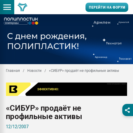
ПЕРЕЙТИ НА ФОРУМ
Продажа готового бизн
производство SPC лам
цикла
29.07.2026 ФРП помог 
заводу пластмасс" зах
ППЭ
Главная
Новости
«СИБУР» продаёт не профильные активы
Помощь в подборе мат
Вакуум-формовочные 
ближайшее подмосковье
Подмосковье, Москва
28.07.2026 Автоматиза
«СИБУР» продаёт не
первый план в перераб
пластмасс
профильные активы
28.07.2026 "Техноникол
12/12/2007
ситуацией на строител