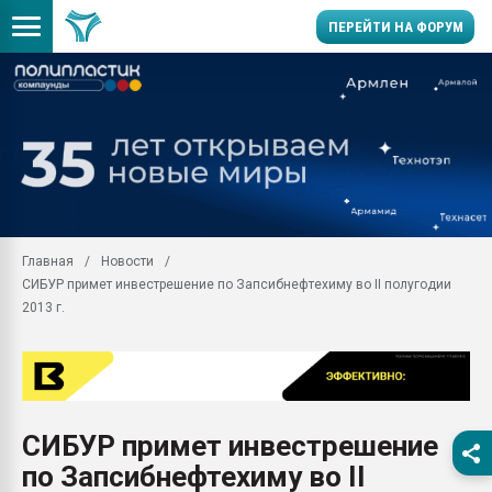
ПЕРЕЙТИ НА ФОРУМ
Продажа готового бизн
производство SPC лам
цикла
29.07.2026 ФРП помог 
заводу пластмасс" зах
ППЭ
Главная
Новости
Помощь в подборе мат
СИБУР примет инвестрешение по Запсибнефтехиму во II полугодии
Вакуум-формовочные 
2013 г.
ближайшее подмосковье
Подмосковье, Москва
28.07.2026 Автоматиза
первый план в перераб
пластмасс
СИБУР примет инвестрешение
28.07.2026 "Техноникол
по Запсибнефтехиму во II
ситуацией на строител