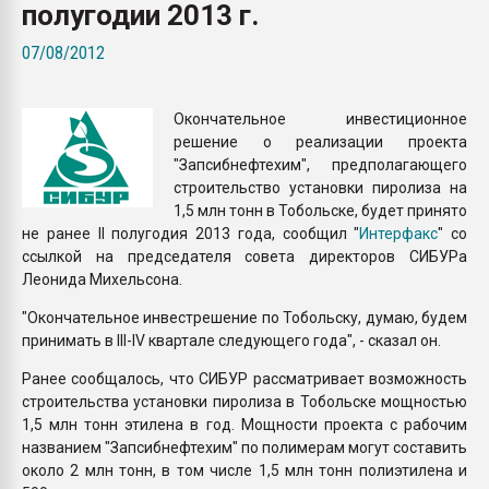
полугодии 2013 г.
Всё, что касается выду
бутылок
07/08/2012
ПЕРЕЙТИ НА 
Окончательное инвестиционное
решение о реализации проекта
"Запсибнефтехим", предполагающего
строительство установки пиролиза на
1,5 млн тонн в Тобольске, будет принято
не ранее II полугодия 2013 года, сообщил "
Интерфакс
" со
ссылкой на председателя совета директоров СИБУРа
Леонида Михельсона.
"Окончательное инвестрешение по Тобольску, думаю, будем
принимать в III-IV квартале следующего года", - сказал он.
Ранее сообщалось, что СИБУР рассматривает возможность
строительства установки пиролиза в Тобольске мощностью
1,5 млн тонн этилена в год. Мощности проекта с рабочим
названием "Запсибнефтехим" по полимерам могут составить
около 2 млн тонн, в том числе 1,5 млн тонн полиэтилена и