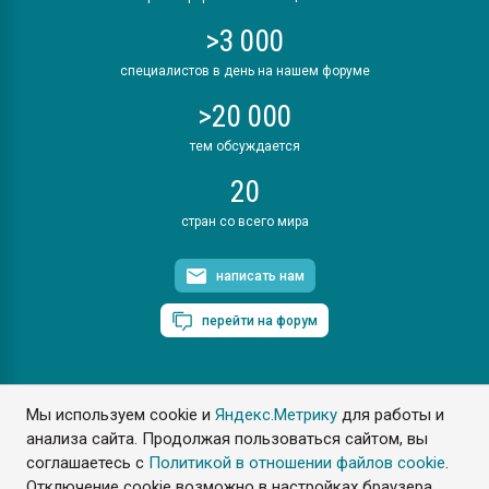
>3 000
специалистов в день на нашем форуме
>20 000
тем обсуждается
20
стран со всего мира
написать нам
перейти на форум
Мы используем cookie и
Яндекс.Метрику
для работы и
ПластЭксперт © 2006. Все права защищены
анализа сайта. Продолжая пользоваться сайтом, вы
Разрешается копирование материалов сайта с обязательной
ссылкой на www.e-plastic.ru
соглашаетесь с
Политикой в отношении файлов cookie
.
Отключение cookie возможно в настройках браузера.
Разработка сайта