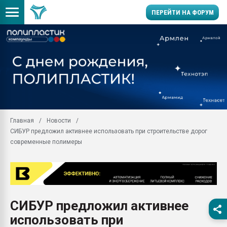
ПЕРЕЙТИ НА ФОРУМ
Продажа готового бизн
производство SPC лам
цикла
29.07.2026 ФРП помог 
заводу пластмасс" зах
ППЭ
Главная
Новости
Помощь в подборе мат
СИБУР предложил активнее использовать при строительстве дорог
Вакуум-формовочные 
современные полимеры
ближайшее подмосковье
Подмосковье, Москва
28.07.2026 Автоматиза
первый план в перераб
пластмасс
СИБУР предложил активнее
28.07.2026 "Техноникол
использовать при
ситуацией на строител