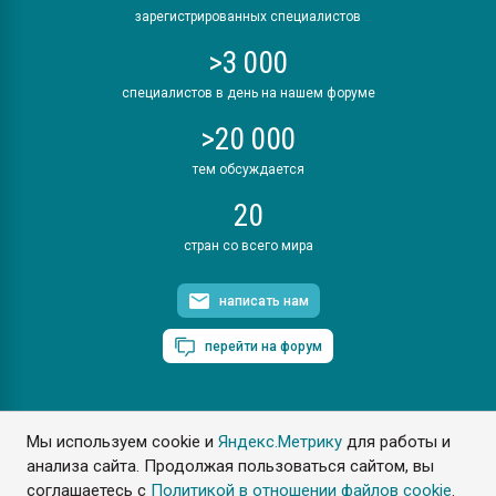
зарегистрированных специалистов
>3 000
специалистов в день на нашем форуме
>20 000
тем обсуждается
20
стран со всего мира
написать нам
перейти на форум
Мы используем cookie и
Яндекс.Метрику
для работы и
ПластЭксперт © 2006. Все права защищены
анализа сайта. Продолжая пользоваться сайтом, вы
Разрешается копирование материалов сайта с обязательной
ссылкой на www.e-plastic.ru
соглашаетесь с
Политикой в отношении файлов cookie
.