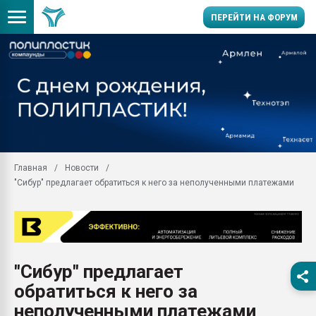
ПЕРЕЙТИ НА ФОРУМ
Продажа готового бизн
производство SPC лам
цикла
29.07.2026 ФРП помог 
заводу пластмасс" зах
ППЭ
Главная
Новости
Помощь в подборе мат
"Сибур" предлагает обратиться к него за неполученными платежами
Вакуум-формовочные 
ближайшее подмосковье
Подмосковье, Москва
28.07.2026 Автоматиза
первый план в перераб
"Сибур" предлагает
пластмасс
обратиться к него за
28.07.2026 "Техноникол
ситуацией на строител
неполученными платежами