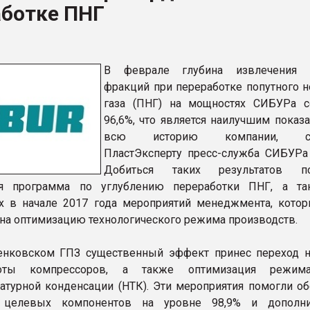
аботке ПНГ
ва ПЭТ
ФОРУМ
В феврале глубина извлечения 
фракций при переработке попутного н
газа (ПНГ) на мощностях СИБУРа с
96,6%, что является наилучшим показ
всю историю компании, со
ПластЭксперту пресс-служба СИБУРа 
Добиться таких результатов по
ая программа по углублению переработки ПНГ, а т
х в начале 2017 года мероприятий менеджмента, кото
на оптимизацию технологического режима производств.
нковском ГПЗ существенный эффект принес переход 
оты компрессоров, а также оптимизация режим
атурной конденсации (НТК). Эти мероприятия помогли об
 целевых компонентов на уровне 98,9% и дополни