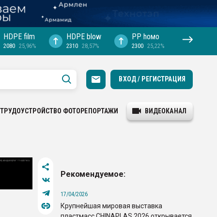
HDPE film
HDPE blow
PP hомо
2080
25,96%
2310
28,57%
2300
25,22%
ВХОД / РЕГИСТРАЦИЯ
ТРУДОУСТРОЙСТВО
ФОТОРЕПОРТАЖИ
ВИДЕОКАНАЛ
Рекомендуемое:
17/04/2026
Крупнейшая мировая выставка
пластмасс CHINAPLAS 2026 открывается