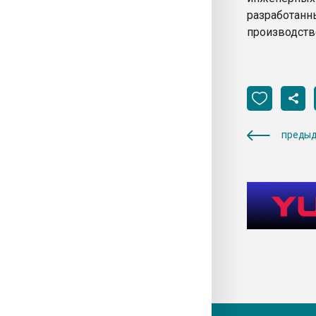
разработанн
производств
предыд