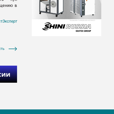
ощению в
тЭксперт
сть