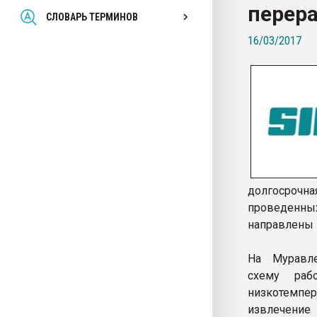
перер
Всё, что касается выду
СЛОВАРЬ ТЕРМИНОВ
бутылок
16/03/2017
ПЕРЕЙТИ НА 
долгосрочн
проведенны
направлены 
На Муравле
схему раб
низкотемпер
извлечение