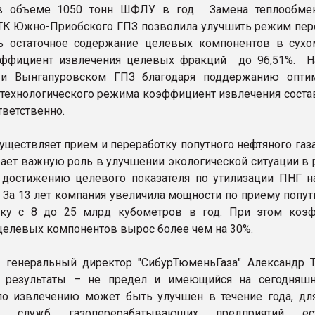
в объеме 1050 тонн ШФЛУ в год. Замена теплообме
ТК Южно-Приобского ГПЗ позволила улучшить режим пер
ь остаточное содержание целевых компонентов в сухо
эффициент извлечения целевых фракций до 96,51%. 
и Вынгапуровском ГПЗ благодаря поддержанию опти
 технологического режима коэффициент извлечения состав
тветственно.
уществляет прием и переработку попутного нефтяного газ
рает важную роль в улучшении экологической ситуации в 
 достижению целевого показателя по утилизации ПНГ н
 За 13 лет компания увеличила мощности по приему попут
тку с 8 до 25 млрд кубометров в год. При этом коэ
целевых компонентов вырос более чем на 30%.
 генеральный директор "СибурТюменьГаза" Александр Т
е результаты – не предел и имеющийся на сегодняш
по извлечению может быть улучшен в течение года, для
х служб газоперерабатывающих предприятий е