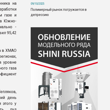
нника на
09/10/2025
еработки
Полимерный рынок погружается в
депрессию
м газе и
На Южно-
мально -
ил 95,42
а в ХМАО
регионах,
а уровне
ного газа
ффициент
епляков,
ний день
 этого у
сть пул