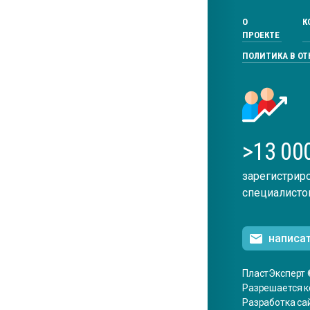
О
К
ПРОЕКТЕ
ПОЛИТИКА В О
>13 00
зарегистрир
специалисто
написа
ПластЭксперт 
Разрешается к
Разработка са