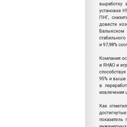
выработку 
установке Н
ПНГ, снизит
довести ко
Балыкском 
стабильного
и 97,98% соо
Компания ос
и ЯНАО и иг
способствуя
95% и выше.
в перерабо
извлечения 
Как отметил
достигнуты
показатель 
инженерны