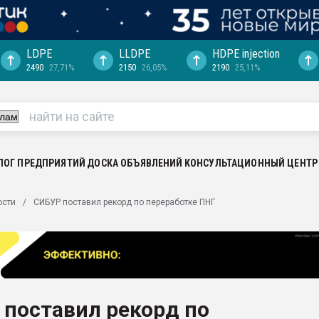
LDPE
LLDPE
HDPE injection
2490
27,71%
2150
26,05%
2190
25,11%
еса -
ината полного
"Ижевскому
ватить рынок
ЛОГ ПРЕДПРИЯТИЙ
ДОСКА ОБЪЯВЛЕНИЙ
КОНСУЛЬТАЦИОННЫЙ ЦЕНТР
ериала
машины:
ости
СИБУР поставил рекорд по переработке ПНГ
, с.-в.
ция выходит на
отке
ь" довольна
поставил рекорд по
ьном рынке