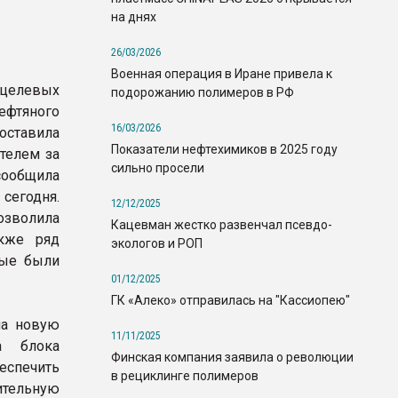
на днях
26/03/2026
Военная операция в Иране привела к
целевых
подорожанию полимеров в РФ
ефтяного
16/03/2026
оставила
Показатели нефтехимиков в 2025 году
ателем за
сильно просели
общила
сегодня.
12/12/2025
зволила
Кацевман жестко развенчал псевдо-
акже ряд
экологов и РОП
рые были
01/12/2025
ГК «Алеко» отправилась на "Кассиопею"
на новую
11/11/2025
а блока
Финская компания заявила о революции
еспечить
в рециклинге полимеров
тельную