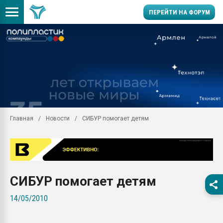
ПЕРЕЙТИ НА ФОРУМ
Помощь в подборе мат
Вакуум-формовочные 
ближайшее подмосковье
Подмосковье, Москва
28.07.2026 Автоматиза
первый план в перераб
Главная
Новости
СИБУР помогает детям
пластмасс
28.07.2026 "Техноникол
ситуацией на строител
Всё, что касается выду
бутылок
СИБУР помогает детям
Материал поверхности 
14/05/2010
вакуумного формовани
Продам отходы Компо
поликарбоната и АБС-п