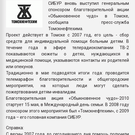
СИБУР вновь выступил генеральным
Armaloy PC/ABS-1IM че
спонсором благотворительной акции
«Обыкновенное чудо» в Томске,
ПЕРЕЙТИ НА 
сообщила пресс-служба
Томскнефтехима.
Проект действует в Томске с 2007 год, его цель - сбор
средств для индивидуальной помощи больным детям. В
течение года в эфире телерадиокомпании ТВ-2
показываются сюжеты о детях, нуждающихся в
медицинской помощи, указываются контакты их родителей
или опекунов.
Традиционно в мае подводятся итоги года: проводится
телемарафон благотворительности и общегородские
мероприятия, на которых люди могут сделать
пожертвования детям-инвалидам.
Благотворительная акция «Обыкновенное чудо»-2010
стартует 15 мая, в Международный день семьи. В 2008 году
спонсором этого мероприятия был «Томскнефтехим», с 2009
года – его головная компания СИБУР.
Справка:
С весны 2007 года до сегодняшнего дня помощь получили