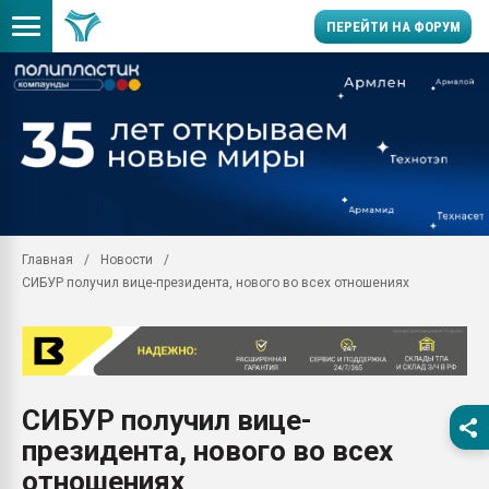
ПЕРЕЙТИ НА ФОРУМ
Продажа готового бизн
производство SPC лам
цикла
29.07.2026 ФРП помог 
заводу пластмасс" зах
ППЭ
Главная
Новости
Помощь в подборе мат
СИБУР получил вице-президента, нового во всех отношениях
Вакуум-формовочные 
ближайшее подмосковье
Подмосковье, Москва
28.07.2026 Автоматиза
первый план в перераб
СИБУР получил вице-
пластмасс
президента, нового во всех
28.07.2026 "Техноникол
ситуацией на строител
отношениях