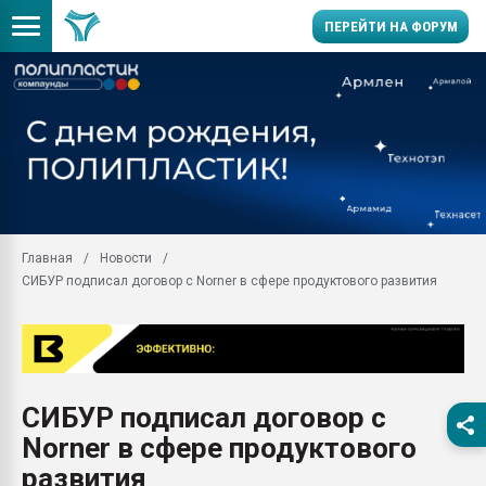
ПЕРЕЙТИ НА ФОРУМ
Помощь в подборе мат
Вакуум-формовочные 
ближайшее подмосковье
Подмосковье, Москва
28.07.2026 Автоматиза
первый план в перераб
Главная
Новости
пластмасс
СИБУР подписал договор с Norner в сфере продуктового развития
28.07.2026 "Техноникол
ситуацией на строител
Всё, что касается выду
бутылок
СИБУР подписал договор с
Материал поверхности 
вакуумного формовани
Norner в сфере продуктового
Продам отходы Компо
развития
поликарбоната и АБС-п