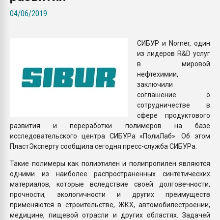
Armaloy PC/ABS-1IM че
04/06/2019
ПЕРЕЙТИ НА 
СИБУР и Norner, один
из лидеров R&D услуг
в мировой
нефтехимии,
заключили
соглашение о
сотрудничестве в
сфере продуктового
развития и переработки полимеров на базе
исследовательского центра СИБУРа «ПолиЛаб». Об этом
ПластЭксперту сообщила сегодня пресс-служба СИБУРа.
Такие полимеры как полиэтилен и полипропилен являются
одними из наиболее распространенных синтетических
материалов, которые вследствие своей долговечности,
прочности, экологичности и других преимуществ
применяются в строительстве, ЖКХ, автомобилестроении,
медицине, пищевой отрасли и других областях. Задачей