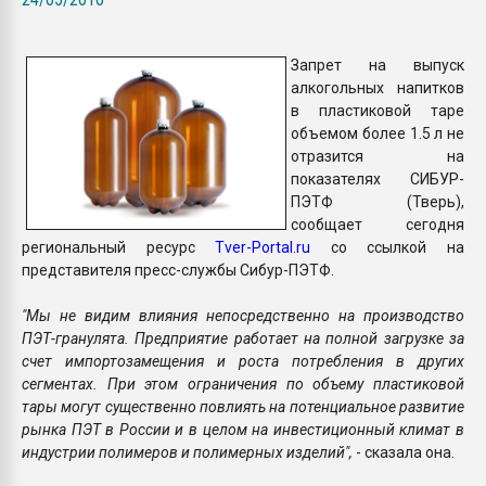
Всё, что касается выду
бутылок
Запрет на выпуск
алкогольных напитков
ПЕРЕЙТИ НА 
в пластиковой таре
объемом более 1.5 л не
отразится на
показателях СИБУР-
ПЭТФ (Тверь),
сообщает сегодня
региональный ресурс
Tver-Portal.ru
со ссылкой на
представителя пресс-службы Сибур-ПЭТФ.
"Мы не видим влияния непосредственно на производство
ПЭТ-гранулята. Предприятие работает на полной загрузке за
счет импортозамещения и роста потребления в других
сегментах. При этом ограничения по объему пластиковой
тары могут существенно повлиять на потенциальное развитие
рынка ПЭТ в России и в целом на инвестиционный климат в
индустрии полимеров и полимерных изделий",
- сказала она.