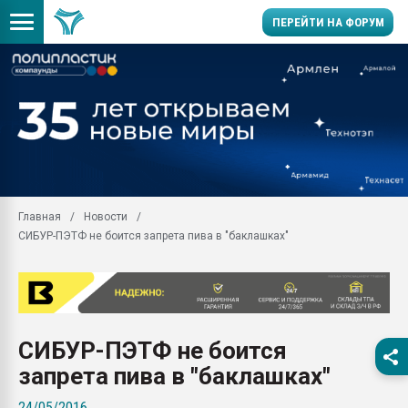
ПЕРЕЙТИ НА ФОРУМ
Продажа готового бизн
производство SPC лам
цикла
29.07.2026 ФРП помог 
заводу пластмасс" зах
ППЭ
Главная
Новости
Помощь в подборе мат
СИБУР-ПЭТФ не боится запрета пива в "баклашках"
Вакуум-формовочные 
ближайшее подмосковье
Подмосковье, Москва
28.07.2026 Автоматиза
первый план в перераб
СИБУР-ПЭТФ не боится
пластмасс
запрета пива в "баклашках"
28.07.2026 "Техноникол
ситуацией на строител
24/05/2016